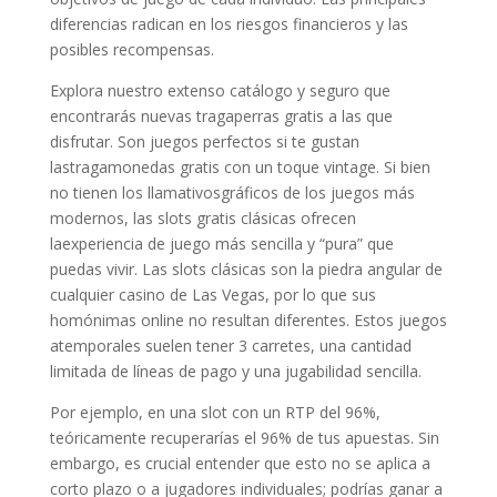
diferencias radican en los riesgos financieros y las
posibles recompensas.
Explora nuestro extenso catálogo y seguro que
encontrarás nuevas tragaperras gratis a las que
disfrutar. Son juegos perfectos si te gustan
lastragamonedas gratis con un toque vintage. Si bien
no tienen los llamativosgráficos de los juegos más
modernos, las slots gratis clásicas ofrecen
laexperiencia de juego más sencilla y “pura” que
puedas vivir. Las slots clásicas son la piedra angular de
cualquier casino de Las Vegas, por lo que sus
homónimas online no resultan diferentes. Estos juegos
atemporales suelen tener 3 carretes, una cantidad
limitada de líneas de pago y una jugabilidad sencilla.
Por ejemplo, en una slot con un RTP del 96%,
teóricamente recuperarías el 96% de tus apuestas. Sin
embargo, es crucial entender que esto no se aplica a
corto plazo o a jugadores individuales; podrías ganar a