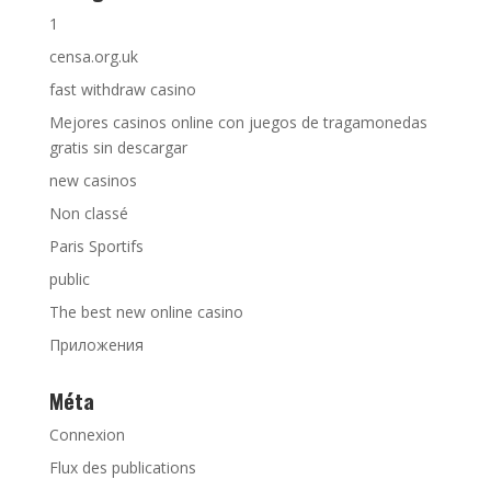
1
censa.org.uk
fast withdraw casino
Mejores casinos online con juegos de tragamonedas
gratis sin descargar
new casinos
Non classé
Paris Sportifs
public
The best new online casino
Приложения
Méta
Connexion
Flux des publications