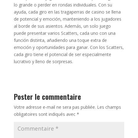
lo grande o perder en rondas individuales. Con su
ayuda, cada giro en las tragaperras de casino se llena
de potencial y emoción, manteniendo a los jugadores
al borde de sus asientos. Además, un solo juego
puede presentar varios Scatters, cada uno con una
función distinta, añadiendo una toque extra de
emoción y oportunidades para ganar. Con los Scatters,
cada giro tiene el potencial de ser especialmente
lucrativo y lleno de sorpresas.
Poster le commentaire
Votre adresse e-mail ne sera pas publiée.
Les champs
obligatoires sont indiqués avec
*