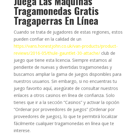
Juega Las Máquinas
Tragamonedas Gratis
Tragaperras En Línea
Cuando se trata de jugadores de estas regiones, estos
pueden confiar en la calidad de un
https://vans.honestjohn.co.uk/van-products/product-
reviews/2016-05/thule-gauntlet-30-attache/
club de
juego que tiene esta licencia. Siempre estamos al
pendiente de nuevas y divertidas tragamonedas y
buscamos ampliar la gama de juegos disponibles para
nuestros usuarios. Sin embargo, si no encuentras tu
juego favorito aquí, asegúrate de consultar nuestros
enlaces a otros casinos en línea de confianza. Solo
tienes que ir a la sección “Casinos” y activar la opción
“Ordenar por proveedores de juegos” (Ordenar por
proveedores de juegos), lo que te permitirá localizar
fácilmente cualquier tragamonedas en línea que te
interese.