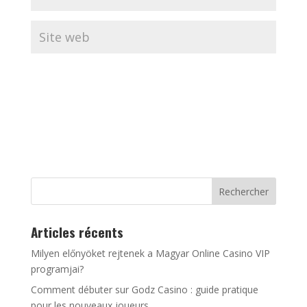
Articles récents
Milyen előnyöket rejtenek a Magyar Online Casino VIP
programjai?
Comment débuter sur Godz Casino : guide pratique
pour les nouveaux joueurs