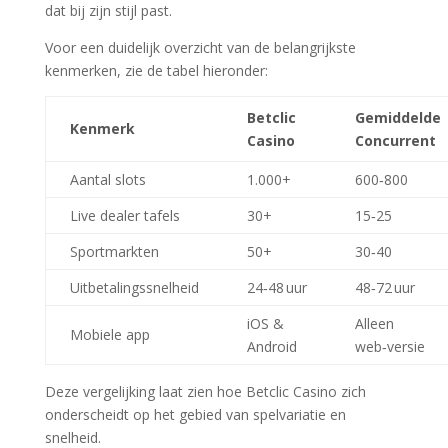
dat bij zijn stijl past.
Voor een duidelijk overzicht van de belangrijkste
kenmerken, zie de tabel hieronder:
Betclic
Gemiddelde
Kenmerk
Casino
Concurrent
Aantal slots
1.000+
600‑800
Live dealer tafels
30+
15‑25
Sportmarkten
50+
30‑40
Uitbetalingssnelheid
24‑48 uur
48‑72 uur
iOS &
Alleen
Mobiele app
Android
web‑versie
Deze vergelijking laat zien hoe Betclic Casino zich
onderscheidt op het gebied van spelvariatie en
snelheid.