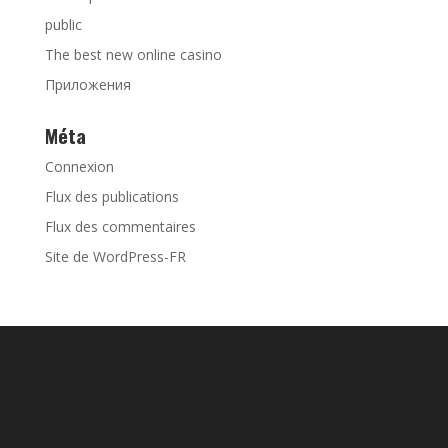
public
The best new online casino
Приложения
Méta
Connexion
Flux des publications
Flux des commentaires
Site de WordPress-FR