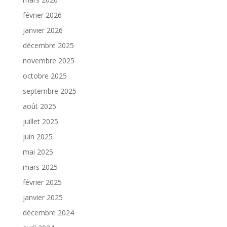
février 2026
janvier 2026
décembre 2025
novembre 2025
octobre 2025
septembre 2025
août 2025
juillet 2025
juin 2025
mai 2025
mars 2025
février 2025
janvier 2025
décembre 2024