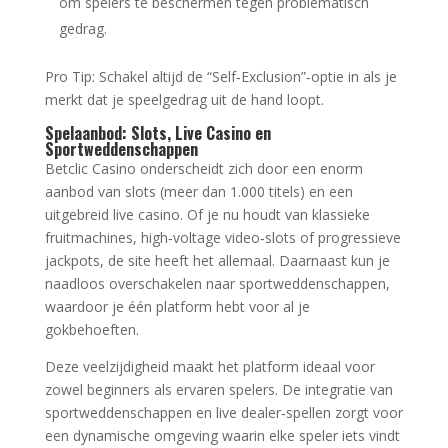
om spelers te beschermen tegen problematisch
gedrag.
Pro Tip: Schakel altijd de “Self‑Exclusion”‑optie in als je
merkt dat je speelgedrag uit de hand loopt.
Spelaanbod: Slots, Live Casino en
Sportweddenschappen
Betclic Casino onderscheidt zich door een enorm
aanbod van slots (meer dan 1.000 titels) en een
uitgebreid live casino. Of je nu houdt van klassieke
fruitmachines, high‑voltage video‑slots of progressieve
jackpots, de site heeft het allemaal. Daarnaast kun je
naadloos overschakelen naar sportweddenschappen,
waardoor je één platform hebt voor al je
gokbehoeften.
Deze veelzijdigheid maakt het platform ideaal voor
zowel beginners als ervaren spelers. De integratie van
sportweddenschappen en live dealer‑spellen zorgt voor
een dynamische omgeving waarin elke speler iets vindt