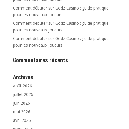
Comment débuter sur Godz Casino : guide pratique
pour les nouveaux joueurs
Comment débuter sur Godz Casino : guide pratique
pour les nouveaux joueurs
Comment débuter sur Godz Casino : guide pratique
pour les nouveaux joueurs
Commentaires récents
Archives
août 2026
juillet 2026
juin 2026
mai 2026
avril 2026
mars 2026