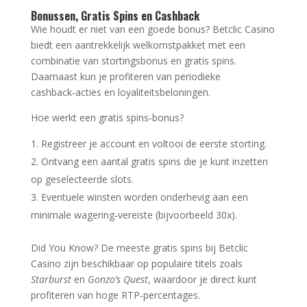
Bonussen, Gratis Spins en Cashback
Wie houdt er niet van een goede bonus? Betclic Casino
biedt een aantrekkelijk welkomstpakket met een
combinatie van stortingsbonus en gratis spins.
Daarnaast kun je profiteren van periodieke
cashback‑acties en loyaliteitsbeloningen.
Hoe werkt een gratis spins‑bonus?
Registreer je account en voltooi de eerste storting.
Ontvang een aantal gratis spins die je kunt inzetten
op geselecteerde slots.
Eventuele winsten worden onderhevig aan een
minimale wagering‑vereiste (bijvoorbeeld 30x).
Did You Know? De meeste gratis spins bij Betclic
Casino zijn beschikbaar op populaire titels zoals
Starburst
en
Gonzo’s Quest
, waardoor je direct kunt
profiteren van hoge RTP‑percentages.