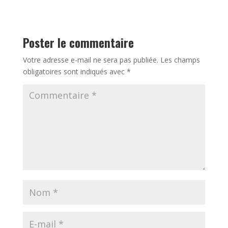
Poster le commentaire
Votre adresse e-mail ne sera pas publiée.
Les champs
obligatoires sont indiqués avec
*