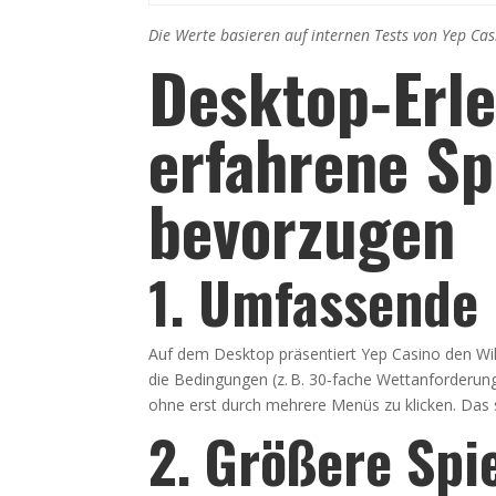
Die Werte basieren auf internen Tests von Yep Cas
Desktop‑Erl
erfahrene Sp
bevorzugen
1. Umfassende
Auf dem Desktop präsentiert Yep Casino den Wi
die Bedingungen (z. B. 30‑fache Wettanforderun
ohne erst durch mehrere Menüs zu klicken. Das sp
2. Größere Spi