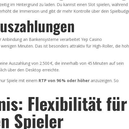
zeitig im Hintergrund zu laden. Du kannst einen Slot spielen, während
erhöht die Immersion und gibt dir mehr Kontrolle über dein Spielbudge
Auszahlungen
er Anbindung an Bankensysteme verarbeitet Yep Casino
enigen Minuten. Das ist besonders attraktiv für High‑Roller, die ho
e eine Auszahlung von 2.500 €, die innerhalb von 45 Minuten auf sein
lich über den Desktop erreichte.
nur Spiele mit einem
RTP von 96 % oder höher
anzuzeigen. So
is: Flexibilität für
n Spieler