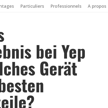
ntages
Particuliers
Professionnels
A propos
s
ebnis bei Yep
lches Gerät
 besten
eile?