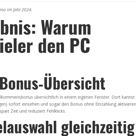
ino im Jahr 2024.
ebnis: Warum
ieler den PC
 Bonus‑Übersicht
llkommensbonus übersichtlich in einem eigenen Fenster. Dort kannst
gen) sofort einsehen und sogar den Bonus ohne Einzahlung aktivieren
art Zeit und reduziert Fehlklicks.
elauswahl gleichzeitig