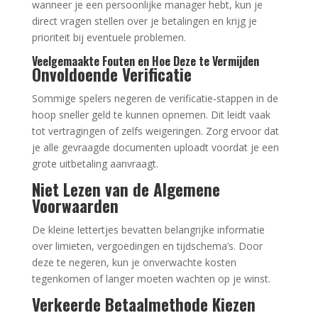
wanneer je een persoonlijke manager hebt, kun je
direct vragen stellen over je betalingen en krijg je
prioriteit bij eventuele problemen.
Veelgemaakte Fouten en Hoe Deze te Vermijden
Onvoldoende Verificatie
Sommige spelers negeren de verificatie‑stappen in de
hoop sneller geld te kunnen opnemen. Dit leidt vaak
tot vertragingen of zelfs weigeringen. Zorg ervoor dat
je alle gevraagde documenten uploadt voordat je een
grote uitbetaling aanvraagt.
Niet Lezen van de Algemene
Voorwaarden
De kleine lettertjes bevatten belangrijke informatie
over limieten, vergoedingen en tijdschema’s. Door
deze te negeren, kun je onverwachte kosten
tegenkomen of langer moeten wachten op je winst.
Verkeerde Betaalmethode Kiezen