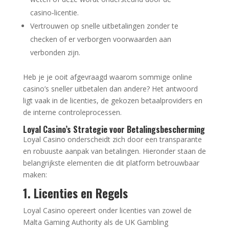
casino‑licentie.
Vertrouwen op snelle uitbetalingen zonder te
checken of er verborgen voorwaarden aan
verbonden zijn.
Heb je je ooit afgevraagd waarom sommige online
casino’s sneller uitbetalen dan andere? Het antwoord
ligt vaak in de licenties, de gekozen betaalproviders en
de interne controleprocessen.
Loyal Casino’s Strategie voor Betalingsbescherming
Loyal Casino onderscheidt zich door een transparante
en robuuste aanpak van betalingen. Hieronder staan de
belangrijkste elementen die dit platform betrouwbaar
maken:
1. Licenties en Regels
Loyal Casino opereert onder licenties van zowel de
Malta Gaming Authority als de UK Gambling