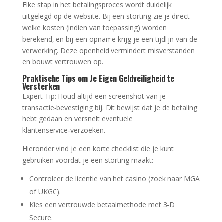
Elke stap in het betalingsproces wordt duidelijk
uitgelegd op de website. Bij een storting zie je direct
welke kosten (indien van toepassing) worden
berekend, en bij een opname krijg je een tijdlijn van de
verwerking. Deze openheid vermindert misverstanden
en bouwt vertrouwen op.
Praktische Tips om Je Eigen Geldveiligheid te
Versterken
Expert Tip: Houd altijd een screenshot van je
transactie‑bevestiging bij. Dit bewijst dat je de betaling
hebt gedaan en versnelt eventuele
klantenservice‑verzoeken.
Hieronder vind je een korte checklist die je kunt
gebruiken voordat je een storting maakt:
Controleer de licentie van het casino (zoek naar MGA
of UKGC).
Kies een vertrouwde betaalmethode met 3‑D
Secure.