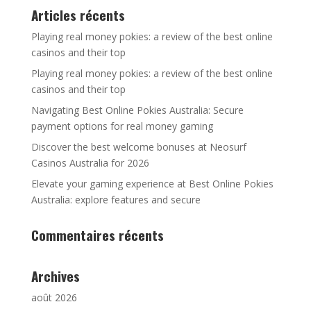
Articles récents
Playing real money pokies: a review of the best online
casinos and their top
Playing real money pokies: a review of the best online
casinos and their top
Navigating Best Online Pokies Australia: Secure
payment options for real money gaming
Discover the best welcome bonuses at Neosurf
Casinos Australia for 2026
Elevate your gaming experience at Best Online Pokies
Australia: explore features and secure
Commentaires récents
Archives
août 2026