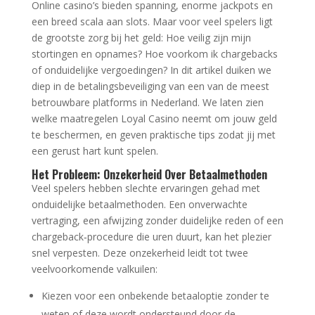
Online casino’s bieden spanning, enorme jackpots en
een breed scala aan slots. Maar voor veel spelers ligt
de grootste zorg bij het geld: Hoe veilig zijn mijn
stortingen en opnames? Hoe voorkom ik chargebacks
of onduidelijke vergoedingen? In dit artikel duiken we
diep in de betalingsbeveiliging van een van de meest
betrouwbare platforms in Nederland. We laten zien
welke maatregelen Loyal Casino neemt om jouw geld
te beschermen, en geven praktische tips zodat jij met
een gerust hart kunt spelen.
Het Probleem: Onzekerheid Over Betaalmethoden
Veel spelers hebben slechte ervaringen gehad met
onduidelijke betaalmethoden. Een onverwachte
vertraging, een afwijzing zonder duidelijke reden of een
chargeback‑procedure die uren duurt, kan het plezier
snel verpesten. Deze onzekerheid leidt tot twee
veelvoorkomende valkuilen:
Kiezen voor een onbekende betaaloptie zonder te
weten of deze wordt ondersteund door de