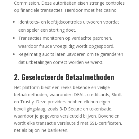
Commission. Deze autoriteiten eisen strenge controles
op financiële transacties. Hierdoor moet het casino:
Identiteits- en leeftijdscontroles uitvoeren voordat
een speler een storting doet.
Transacties monitoren op verdachte patronen,
waardoor fraude vroegtijdig wordt opgespoord.
Regelmatig audits laten uitvoeren om te garanderen
dat uitbetalingen correct worden verwerkt.
2. Geselecteerde Betaalmethoden
Het platform biedt een reeks bekende en veilige
betaalmethoden, waaronder iDEAL, creditcards, Skrill,
en Trustly. Deze providers hebben elk hun eigen
beveiligingslaag, zoals 3‑D Secure en tokenisatie,
waardoor je gegevens versleuteld blijven. Bovendien
wordt elke transactie versleuteld met SSL‑certificaten,
net als bij online bankieren.