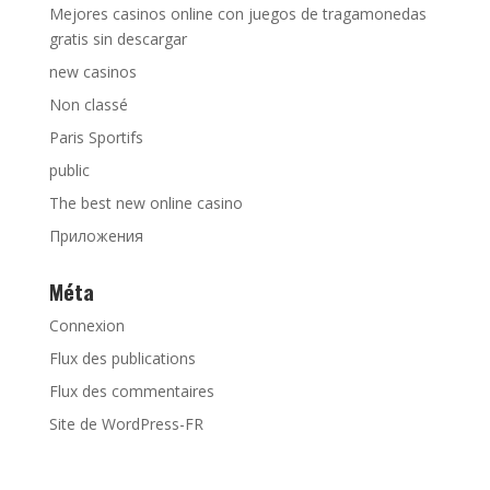
Mejores casinos online con juegos de tragamonedas
gratis sin descargar
new casinos
Non classé
Paris Sportifs
public
The best new online casino
Приложения
Méta
Connexion
Flux des publications
Flux des commentaires
Site de WordPress-FR