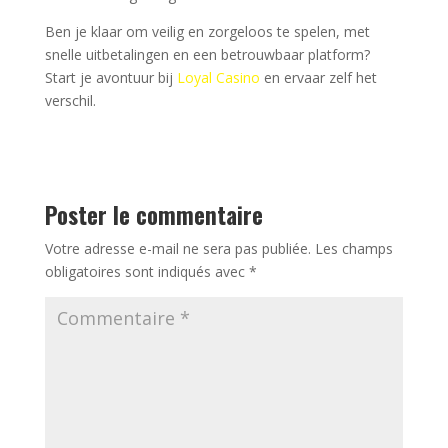
Ben je klaar om veilig en zorgeloos te spelen, met
snelle uitbetalingen en een betrouwbaar platform?
Start je avontuur bij
Loyal Casino
en ervaar zelf het
verschil.
Poster le commentaire
Votre adresse e-mail ne sera pas publiée.
Les champs
obligatoires sont indiqués avec
*