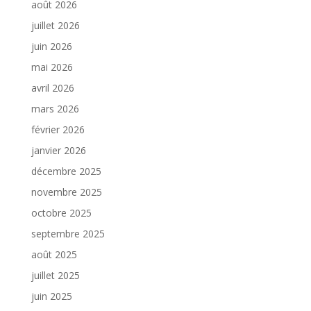
août 2026
juillet 2026
juin 2026
mai 2026
avril 2026
mars 2026
février 2026
janvier 2026
décembre 2025
novembre 2025
octobre 2025
septembre 2025
août 2025
juillet 2025
juin 2025