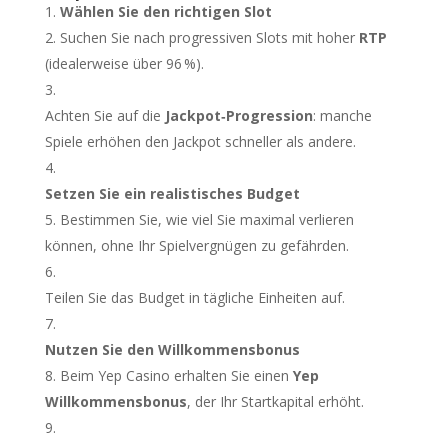
Wählen Sie den richtigen Slot
Suchen Sie nach progressiven Slots mit hoher
RTP
(idealerweise über 96 %).
Achten Sie auf die
Jackpot‑Progression
: manche
Spiele erhöhen den Jackpot schneller als andere.
Setzen Sie ein realistisches Budget
Bestimmen Sie, wie viel Sie maximal verlieren
können, ohne Ihr Spielvergnügen zu gefährden.
Teilen Sie das Budget in tägliche Einheiten auf.
Nutzen Sie den Willkommensbonus
Beim Yep Casino erhalten Sie einen
Yep
Willkommensbonus
, der Ihr Startkapital erhöht.