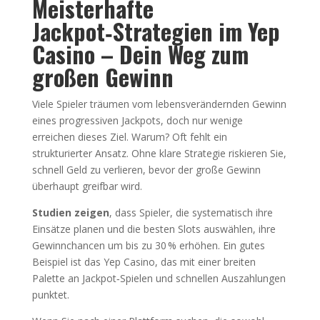
Meisterhafte
Jackpot‑Strategien im Yep
Casino – Dein Weg zum
großen Gewinn
Viele Spieler träumen vom lebensverändernden Gewinn
eines progressiven Jackpots, doch nur wenige
erreichen dieses Ziel. Warum? Oft fehlt ein
strukturierter Ansatz. Ohne klare Strategie riskieren Sie,
schnell Geld zu verlieren, bevor der große Gewinn
überhaupt greifbar wird.
Studien zeigen
, dass Spieler, die systematisch ihre
Einsätze planen und die besten Slots auswählen, ihre
Gewinnchancen um bis zu 30 % erhöhen. Ein gutes
Beispiel ist das Yep Casino, das mit einer breiten
Palette an Jackpot‑Spielen und schnellen Auszahlungen
punktet.