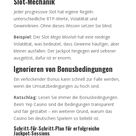
Slot‑Mechanik
Jeder progressive Slot hat eigene Regeln:
unterschiedliche RTP‑Werte, Volatilität und
Gewinnlinien. Ohne dieses Wissen setzen Sie blind.
Beispiel:
Der Slot
Mega Moolah
hat eine niedrige
Volatilität, was bedeutet, dass Gewinne häufiger, aber
kleiner ausfallen. Der Jackpot hingegen wird seltener
ausgelöst, dafür ist er enorm.
Ignorieren von Bonusbedingungen
Ein verlockender Bonus kann schnell zur Falle werden,
wenn die Umsatzbedingungen zu hoch sind.
Ratschlag:
Lesen Sie immer die Bonusbedingungen.
Beim Yep Casino sind die Bedingungen transparent
und fair gestaltet – ein weiterer Grund, warum das
Casino bei deutschen Spielern so beliebt ist.
Schritt‑für‑Schritt‑Plan für erfolgreiche
Jackpot‑Sessions