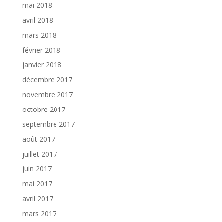
mai 2018
avril 2018
mars 2018
février 2018
janvier 2018
décembre 2017
novembre 2017
octobre 2017
septembre 2017
août 2017
juillet 2017
juin 2017
mai 2017
avril 2017
mars 2017