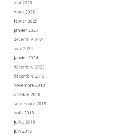
mai 2025
mars 2025
février 2025
janvier 2025
décembre 2024
avril 2024
janvier 2024
décembre 2023
décembre 2018
novembre 2018
octobre 2018
septembre 2018
août 2018
juillet 2018
juin 2018