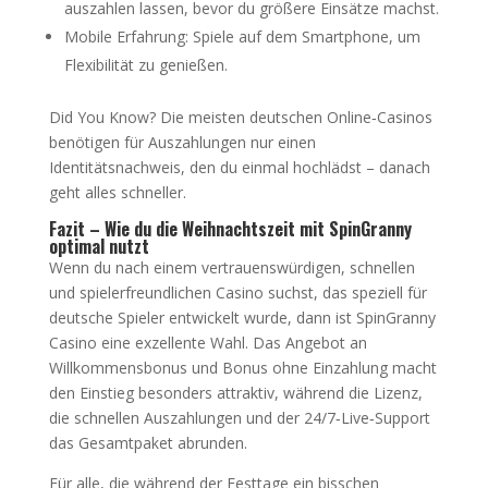
auszahlen lassen, bevor du größere Einsätze machst.
Mobile Erfahrung: Spiele auf dem Smartphone, um
Flexibilität zu genießen.
Did You Know? Die meisten deutschen Online‑Casinos
benötigen für Auszahlungen nur einen
Identitätsnachweis, den du einmal hochlädst – danach
geht alles schneller.
Fazit – Wie du die Weihnachtszeit mit SpinGranny
optimal nutzt
Wenn du nach einem vertrauenswürdigen, schnellen
und spielerfreundlichen Casino suchst, das speziell für
deutsche Spieler entwickelt wurde, dann ist SpinGranny
Casino eine exzellente Wahl. Das Angebot an
Willkommensbonus und Bonus ohne Einzahlung macht
den Einstieg besonders attraktiv, während die Lizenz,
die schnellen Auszahlungen und der 24/7‑Live‑Support
das Gesamtpaket abrunden.
Für alle, die während der Festtage ein bisschen