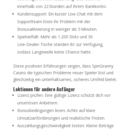
innerhalb von 22 Stunden auf ihrem Bankkonto.
Kundensupport: Ein kurzer Live‑Chat mit dem
Supportteam löste ihr Problem mit der
Bonusaktivierung in weniger als 5 Minuten.
Spielvielfalt: Mehr als 1.200 Slots und 30
Live‑Dealer‑Tische standen ihr zur Verfügung,
sodass Langeweile keine Chance hatte.
Diese positiven Erfahrungen zeigen, dass SpinGranny
Casino die typischen Probleme neuer Spieler löst und
gleichzeitig ein unterhaltsames, sicheres Umfeld bietet.
Lektionen für andere Anfänger
Lizenz prüfen: Eine gültige Lizenz schützt dich vor
unseriösen Anbietern.
Bonusbedingungen lesen: Achte auf klare
Umsatzanforderungen und realistische Fristen.
Auszahlungsgeschwindigkeit testen: Kleine Beträge