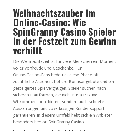
Weihnachtszauber im
Online‑Casino: Wie
SpinGranny Casino Spieler
in der Festzeit zum Gewinn
verhilft
Die Weihnachtszeit ist für viele Menschen ein Moment
voller Vorfreude und Geschenke. Für
Online‑Casino‑Fans bedeutet diese Phase oft
zusätzliche Aktionen, höhere Bonusangebote und ein
gesteigertes Spielvergnügen. Spieler suchen nach
sicheren Plattformen, die nicht nur attraktive
Willkommensboni bieten, sondern auch schnelle
Auszahlungen und zuverlässigen Kundensupport
garantieren. In diesem Umfeld hebt sich ein Anbieter
besonders hervor: SpinGranny Casino.