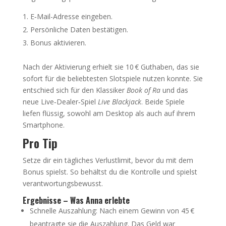
E‑Mail-Adresse eingeben.
Persönliche Daten bestätigen.
Bonus aktivieren.
Nach der Aktivierung erhielt sie 10 € Guthaben, das sie
sofort für die beliebtesten Slotspiele nutzen konnte. Sie
entschied sich für den Klassiker
Book of Ra
und das
neue Live‑Dealer‑Spiel
Live Blackjack
. Beide Spiele
liefen flüssig, sowohl am Desktop als auch auf ihrem
Smartphone.
Pro Tip
Setze dir ein tägliches Verlustlimit, bevor du mit dem
Bonus spielst. So behältst du die Kontrolle und spielst
verantwortungsbewusst.
Ergebnisse – Was Anna erlebte
Schnelle Auszahlung: Nach einem Gewinn von 45 €
beantragte sie die Auszahlung. Das Geld war