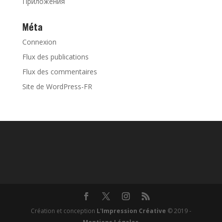
Приложения
Méta
Connexion
Flux des publications
Flux des commentaires
Site de WordPress-FR
Création et conception
L'Impression Créative
© 2019 -