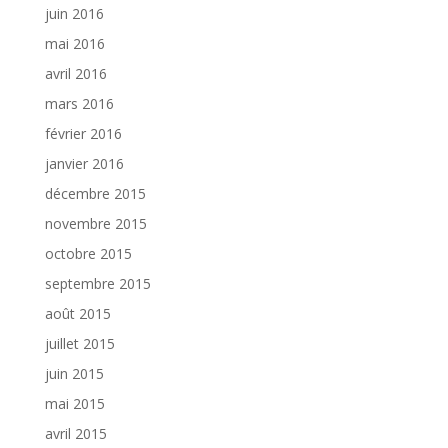
juin 2016
mai 2016
avril 2016
mars 2016
février 2016
janvier 2016
décembre 2015
novembre 2015
octobre 2015
septembre 2015
août 2015
juillet 2015
juin 2015
mai 2015
avril 2015