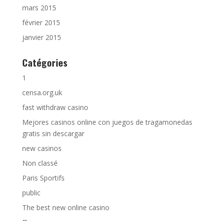
mars 2015
février 2015
janvier 2015
Catégories
1
censa.org.uk
fast withdraw casino
Mejores casinos online con juegos de tragamonedas
gratis sin descargar
new casinos
Non classé
Paris Sportifs
public
The best new online casino