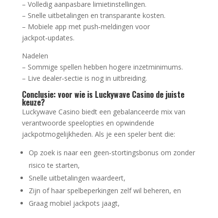
– Volledig aanpasbare limietinstellingen.
– Snelle uitbetalingen en transparante kosten.
– Mobiele app met push‑meldingen voor
jackpot‑updates.
Nadelen
– Sommige spellen hebben hogere inzetminimums.
– Live dealer‑sectie is nog in uitbreiding.
Conclusie: voor wie is Luckywave Casino de juiste
keuze?
Luckywave Casino biedt een gebalanceerde mix van
verantwoorde speelopties en opwindende
jackpotmogelijkheden. Als je een speler bent die:
Op zoek is naar een geen‑stortingsbonus om zonder
risico te starten,
Snelle uitbetalingen waardeert,
Zijn of haar spelbeperkingen zelf wil beheren, en
Graag mobiel jackpots jaagt,