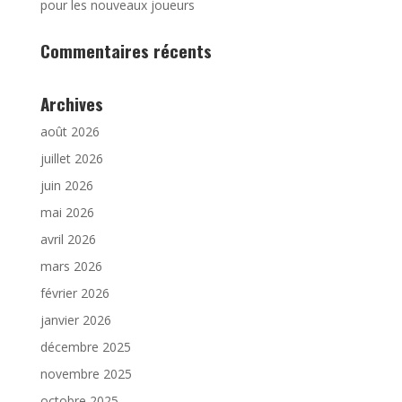
pour les nouveaux joueurs
Commentaires récents
Archives
août 2026
juillet 2026
juin 2026
mai 2026
avril 2026
mars 2026
février 2026
janvier 2026
décembre 2025
novembre 2025
octobre 2025