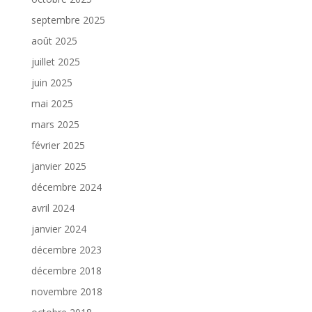
septembre 2025
août 2025
juillet 2025
juin 2025
mai 2025
mars 2025
février 2025
janvier 2025
décembre 2024
avril 2024
janvier 2024
décembre 2023
décembre 2018
novembre 2018