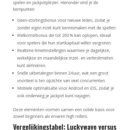
spelen en jackpotplezier. Hieronder vind je de
kernpunten:
Geen‑stortingsbonus voor nieuwe leden, zodat je
zonder eigen inzet kunt kennismaken met de spellen.
Welkomstbonus die tot 200 % kan oplopen, ideaal
voor spelers die hun startkapitaal willen vergroten.
Realtime limietinstellingen waarmee je dagelijkse,
wekelijkse en maandelijkse inzet‑ en verlieslimieten
kunt definiëren.
Snelle uitbetalingen binnen 24 uur, wat een groot
voordeel is ten opzichte van veel concurrenten.
Mobiele optimalisatie voor Android en iOS, zodat je
ook onderweg je jackpot kunt najagen.
Deze elementen vormen samen een solide basis voor
zowel beginners als ervaren high rollers.
Vergelijkingstabel: Luckywave versus