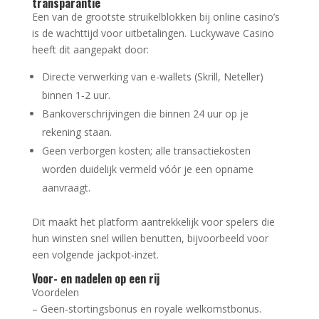
transparantie
Een van de grootste struikelblokken bij online casino’s
is de wachttijd voor uitbetalingen. Luckywave Casino
heeft dit aangepakt door:
Directe verwerking van e-wallets (Skrill, Neteller)
binnen 1‑2 uur.
Bankoverschrijvingen die binnen 24 uur op je
rekening staan.
Geen verborgen kosten; alle transactiekosten
worden duidelijk vermeld vóór je een opname
aanvraagt.
Dit maakt het platform aantrekkelijk voor spelers die
hun winsten snel willen benutten, bijvoorbeeld voor
een volgende jackpot‑inzet.
Voor- en nadelen op een rij
Voordelen
– Geen‑stortingsbonus en royale welkomstbonus.