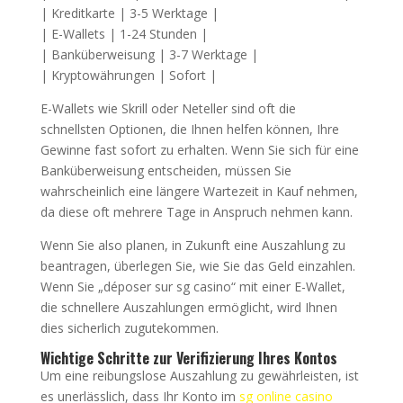
| Kreditkarte | 3-5 Werktage |
| E-Wallets | 1-24 Stunden |
| Banküberweisung | 3-7 Werktage |
| Kryptowährungen | Sofort |
E-Wallets wie Skrill oder Neteller sind oft die
schnellsten Optionen, die Ihnen helfen können, Ihre
Gewinne fast sofort zu erhalten. Wenn Sie sich für eine
Banküberweisung entscheiden, müssen Sie
wahrscheinlich eine längere Wartezeit in Kauf nehmen,
da diese oft mehrere Tage in Anspruch nehmen kann.
Wenn Sie also planen, in Zukunft eine Auszahlung zu
beantragen, überlegen Sie, wie Sie das Geld einzahlen.
Wenn Sie „déposer sur sg casino“ mit einer E-Wallet,
die schnellere Auszahlungen ermöglicht, wird Ihnen
dies sicherlich zugutekommen.
Wichtige Schritte zur Verifizierung Ihres Kontos
Um eine reibungslose Auszahlung zu gewährleisten, ist
es unerlässlich, dass Ihr Konto im
sg online casino