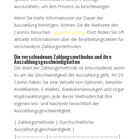
auszuzahlen, um den Prozess zu beschleunigen.
Wenn Sie mehr Informationen zur Dauer der
Auszahlung benötigen, können Sie die Webseite des
Casinos besuchen:
sg online casino
. Dort finden Sie oft
aktuelle Informationen über die Bearbeitungszeiten für
verschiedene Zahlungsmethoden.
Die verschiedenen Zahlungsmethoden und ihre
Auszahlungsgeschwindigkeiten
Die Wahl der Zahlungsmethode ist entscheidend, wenn
es um die Geschwindigkeit der Auszahlung geht. Im SG
Casino haben Sie eine Vielzahl von Optionen, darunter
Kreditkarten, E-Wallets, Banküberweisungen und sogar
Kryptowährungen. Jede dieser Methoden hat ihre
eigenen Vor- und Nachteile hinsichtlich der
Auszahlungsgeschwindigkeit.
| Zahlungsmethode | Durchschnittliche
Auszahlungsgeschwindigkeit |
|——————-|———————————————|