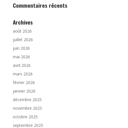
Commentaires récents
Archives
août 2026
juillet 2026
juin 2026
mai 2026
avril 2026
mars 2026
février 2026
janvier 2026
décembre 2025
novembre 2025
octobre 2025
septembre 2025