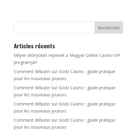
Articles récents
Milyen előnyöket rejtenek a Magyar Online Casino VIP
programjai?
Comment débuter sur Godz Casino : guide pratique
pour les nouveaux joueurs
Comment débuter sur Godz Casino : guide pratique
pour les nouveaux joueurs
Comment débuter sur Godz Casino : guide pratique
pour les nouveaux joueurs
Comment débuter sur Godz Casino : guide pratique
pour les nouveaux joueurs