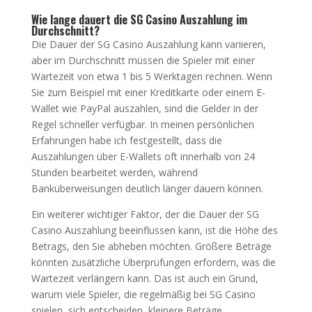
Wie lange dauert die SG Casino Auszahlung im
Durchschnitt?
Die Dauer der SG Casino Auszahlung kann variieren,
aber im Durchschnitt müssen die Spieler mit einer
Wartezeit von etwa 1 bis 5 Werktagen rechnen. Wenn
Sie zum Beispiel mit einer Kreditkarte oder einem E-
Wallet wie PayPal auszahlen, sind die Gelder in der
Regel schneller verfügbar. In meinen persönlichen
Erfahrungen habe ich festgestellt, dass die
Auszahlungen über E-Wallets oft innerhalb von 24
Stunden bearbeitet werden, während
Banküberweisungen deutlich länger dauern können.
Ein weiterer wichtiger Faktor, der die Dauer der SG
Casino Auszahlung beeinflussen kann, ist die Höhe des
Betrags, den Sie abheben möchten. Größere Beträge
könnten zusätzliche Überprüfungen erfordern, was die
Wartezeit verlängern kann. Das ist auch ein Grund,
warum viele Spieler, die regelmäßig bei SG Casino
spielen, sich entscheiden, kleinere Beträge