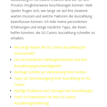
Prozess möglicherweise beschleunigen können. Viele
Spieler fragen sich, wie lange sie auf ihre Gewinne
warten müssen und welche Faktoren die Auszahlung
beeinflussen können. Ich teile meine persönlichen
Erfahrungen und einige nützliche Tipps, die Ihnen
helfen könnten, die SG Casino Auszahlung schneller zu
erhalten.
Wie lange dauert die SG Casino Auszahlung im
Durchschnitt?
Die verschiedenen Zahlungsmethoden und ihre
Auszahlungsgeschwindigkeiten
Wichtige Schritte zur Verifizierung Ihres Kontos
Tipps zur Beschleunigung Ihrer Auszahlung im SG
Casino
Häufige Probleme und Lösungen bei Auszahlungen
Fazit: So maximieren Sie Ihre SG Casino
Auszahlungserfahrung