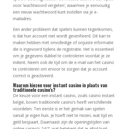
voor ‘wachtwoord vergeten’, waarmee je eenvoudig
een nieuw wachtwoord kunt instellen via je e-
mailadres.
Een ander probleem dat spelers kunnen tegenkomen,
is dat hun account niet wordt geverifieerd. Dit kan te
maken hebben met onvolledige of onjuiste informatie
die is ingevoerd tijdens de registratie. Het is essentieel
om je gegevens dubbel te controleren voordat je ze
indient. Neem ook de tijd om de e-mail van het casino
te controleren om ervoor te zorgen dat je account
correct is geactiveerd.
Waarom kiezen voor instant casino in plaats van
traditionele casino’s?
De keuze voor een instant casino, zoals casino instant
belgië, boven traditionele casino’s heeft verschillende
voordelen. Ten eerste is er het gemak van spelen
vanuit je eigen huis. Je hoeft niet te reizen, wat tijd en
geld bespaart. Daarnaast zijn de openingstijden van
online casino’s 24/7, wat betekent dat je altijd kunt