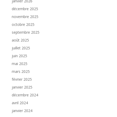
janvier 2026
décembre 2025
novembre 2025
octobre 2025
septembre 2025
août 2025
juillet 2025
juin 2025
mai 2025
mars 2025
février 2025
janvier 2025
décembre 2024
avril 2024
janvier 2024