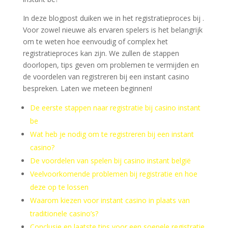
In deze blogpost duiken we in het registratieproces bij .
Voor zowel nieuwe als ervaren spelers is het belangrijk
om te weten hoe eenvoudig of complex het
registratieproces kan zijn. We zullen de stappen
doorlopen, tips geven om problemen te vermijden en
de voordelen van registreren bij een instant casino
bespreken. Laten we meteen beginnen!
De eerste stappen naar registratie bij casino instant
be
Wat heb je nodig om te registreren bij een instant
casino?
De voordelen van spelen bij casino instant belgië
Veelvoorkomende problemen bij registratie en hoe
deze op te lossen
Waarom kiezen voor instant casino in plaats van
traditionele casino’s?
Conclusie en laatste tips voor een soepele registratie