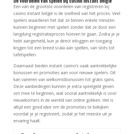
De voordelen van spelen bij casino instant belgië
Een van de grootste voordelen van registreren bij
casino instant belgië is de snelheid van het proces. Veel
spelers waarderen het dat ze binnen enkele minuten
kunnen beginnen met spelen zonder dat ze door een
langdurig registratieproces hoeven te gaan. Zodra je je
hebt aangemeld, kun je direct inloggen en toegang
krijgen tot een breed scala aan spellen, van slots tot
tafelspellen.
Daarnaast bieden instant casino’s vaak aantrekkelijke
bonussen en promoties aan voor nieuwe spelers. Dit
kan variëren van welkomstbonussen tot gratis spins.
Deze aanbiedingen kunnen je extra speelgeld geven
om mee te beginnen, wat vooral aantrekkelijk is voor
nieuwkomers in de wereld van online gokken. Het is
altijd een goed idee om de promoties te bekijken
voordat je je registreert, zodat je het meeste uit je
ervaring haalt.