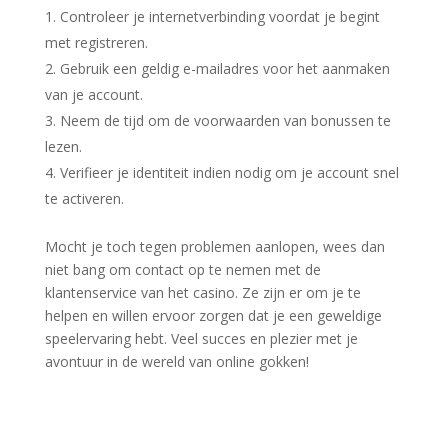
Controleer je internetverbinding voordat je begint
met registreren.
Gebruik een geldig e-mailadres voor het aanmaken
van je account.
Neem de tijd om de voorwaarden van bonussen te
lezen.
Verifieer je identiteit indien nodig om je account snel
te activeren.
Mocht je toch tegen problemen aanlopen, wees dan
niet bang om contact op te nemen met de
klantenservice van het casino. Ze zijn er om je te
helpen en willen ervoor zorgen dat je een geweldige
speelervaring hebt. Veel succes en plezier met je
avontuur in de wereld van online gokken!