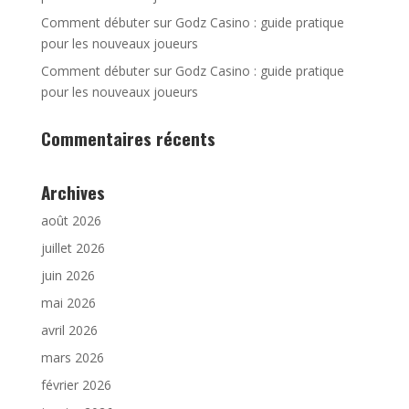
Comment débuter sur Godz Casino : guide pratique
pour les nouveaux joueurs
Comment débuter sur Godz Casino : guide pratique
pour les nouveaux joueurs
Commentaires récents
Archives
août 2026
juillet 2026
juin 2026
mai 2026
avril 2026
mars 2026
février 2026