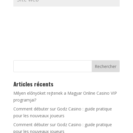
Articles récents
Milyen előnyöket rejtenek a Magyar Online Casino VIP
programjai?
Comment débuter sur Godz Casino : guide pratique
pour les nouveaux joueurs
Comment débuter sur Godz Casino : guide pratique
pour les nouveaux joueurs