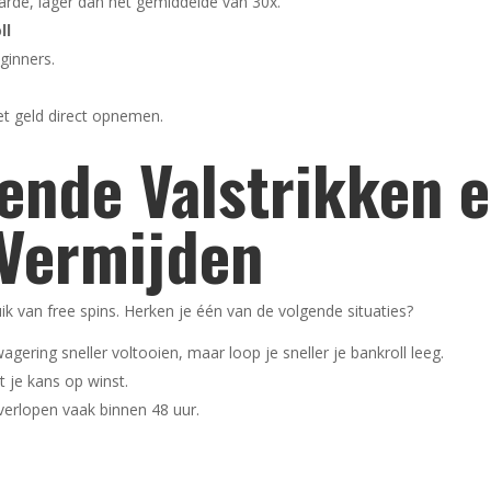
arde, lager dan het gemiddelde van 30x.
ll
ginners.
et geld direct opnemen.
ende Valstrikken 
 Vermijden
ik van free spins. Herken je één van de volgende situaties?
gering sneller voltooien, maar loop je sneller je bankroll leeg.
t je kans op winst.
verlopen vaak binnen 48 uur.