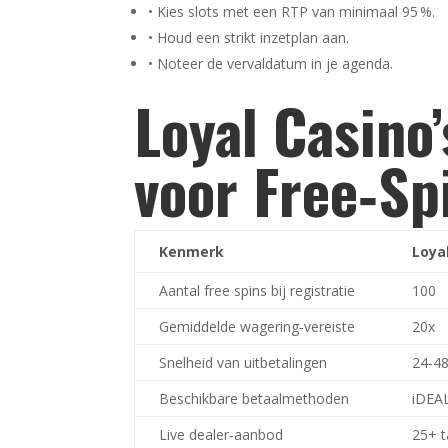
• Kies slots met een RTP van minimaal 95 %.
• Houd een strikt inzetplan aan.
• Noteer de vervaldatum in je agenda.
Loyal Casino
voor Free‑Sp
Kenmerk
Loya
Aantal free spins bij registratie
100
Gemiddelde wagering‑vereiste
20x
Snelheid van uitbetalingen
24‑48
Beschikbare betaalmethoden
iDEAL,
Live dealer‑aanbod
25+ t