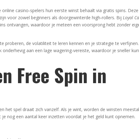
 online casino‑spelers hun eerste winst behaalt via gratis spins. Deze
 zijn voor zowel beginners als doorgewinterde high‑rollers. Bij
Loyal C
ee spins ontvangen, waardoor je meteen een voorsprong hebt zonder eig
 proberen, de volatiliteit te leren kennen en je strategie te verfijnen.
ak onderhevig aan een lage wagering‑vereiste, waardoor je sneller kun
n Free Spin in
 en het spel draait zich vanzelf. Als je wint, worden de winsten meesta
 je nog een aantal keer inzetten voordat je het geld kunt opnemen.