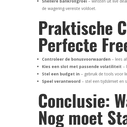
Snellere bankrollgroei
– winsten uit live de
de wagering‑vereiste voldoet.
Praktische C
Perfecte Fre
Controleer de bonusvoorwaarden
– lees al
Kies een slot met passende volatiliteit
– 
Stel een budget in
– gebruik de tools voor l
Speel verantwoord
– stel een tijdslimiet en 
Conclusie: W
Nog moet Sta