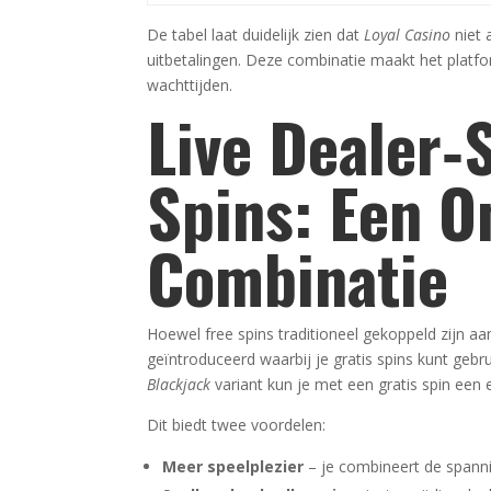
De tabel laat duidelijk zien dat
Loyal Casino
niet 
uitbetalingen. Deze combinatie maakt het platfo
wachttijden.
Live Dealer‑
Spins: Een 
Combinatie
Hoewel free spins traditioneel gekoppeld zijn aa
geïntroduceerd waarbij je gratis spins kunt gebrui
Blackjack
variant kun je met een gratis spin een 
Dit biedt twee voordelen:
Meer speelplezier
– je combineert de spannin