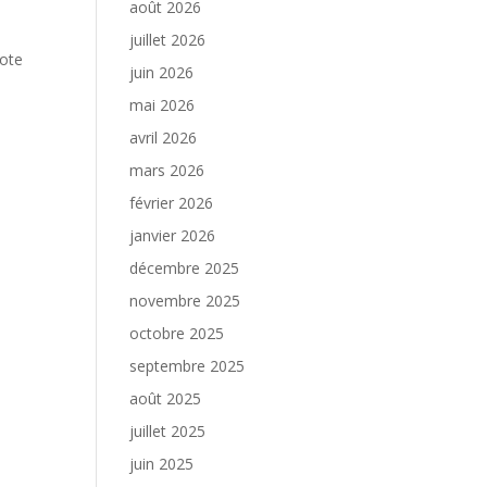
août 2026
juillet 2026
rote
juin 2026
mai 2026
avril 2026
mars 2026
février 2026
janvier 2026
décembre 2025
novembre 2025
octobre 2025
septembre 2025
août 2025
juillet 2025
juin 2025