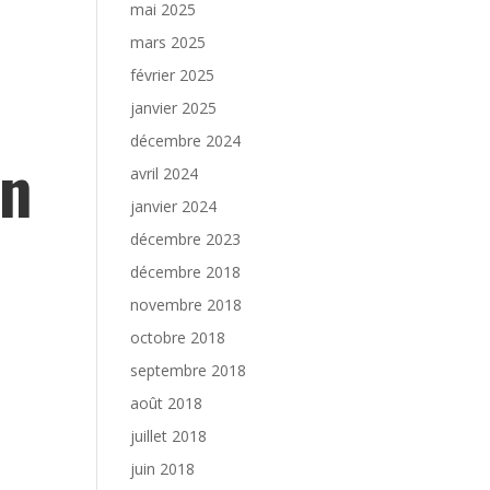
mai 2025
mars 2025
février 2025
janvier 2025
décembre 2024
en
avril 2024
janvier 2024
décembre 2023
décembre 2018
novembre 2018
octobre 2018
septembre 2018
août 2018
juillet 2018
juin 2018