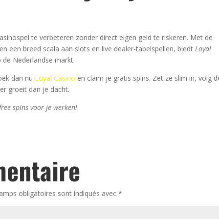
sinospel te verbeteren zonder direct eigen geld te riskeren. Met de
n een breed scala aan slots en live dealer‑tabelspellen, biedt
Loyal
 de Nederlandse markt.
zoek dan nu
Loyal Casino
en claim je gratis spins. Zet ze slim in, volg d
er groeit dan je dacht.
free spins voor je werken!
mentaire
amps obligatoires sont indiqués avec
*