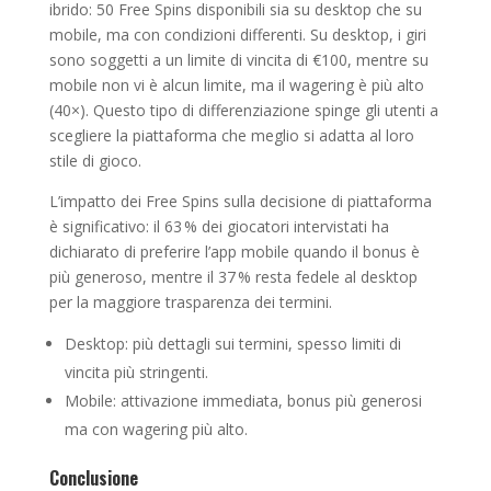
ibrido: 50 Free Spins disponibili sia su desktop che su
mobile, ma con condizioni differenti. Su desktop, i giri
sono soggetti a un limite di vincita di €100, mentre su
mobile non vi è alcun limite, ma il wagering è più alto
(40×). Questo tipo di differenziazione spinge gli utenti a
scegliere la piattaforma che meglio si adatta al loro
stile di gioco.
L’impatto dei Free Spins sulla decisione di piattaforma
è significativo: il 63 % dei giocatori intervistati ha
dichiarato di preferire l’app mobile quando il bonus è
più generoso, mentre il 37 % resta fedele al desktop
per la maggiore trasparenza dei termini.
Desktop: più dettagli sui termini, spesso limiti di
vincita più stringenti.
Mobile: attivazione immediata, bonus più generosi
ma con wagering più alto.
Conclusione