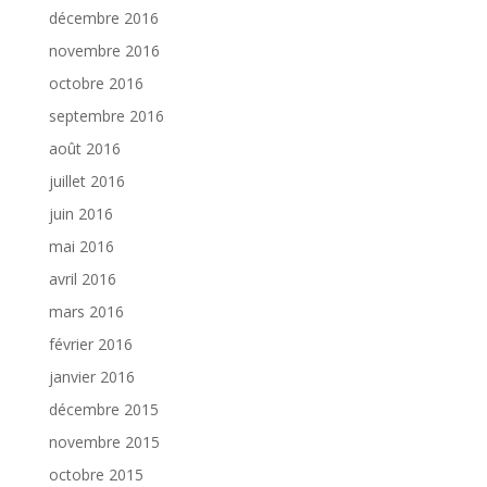
décembre 2016
novembre 2016
octobre 2016
septembre 2016
août 2016
juillet 2016
juin 2016
mai 2016
avril 2016
mars 2016
février 2016
janvier 2016
décembre 2015
novembre 2015
octobre 2015