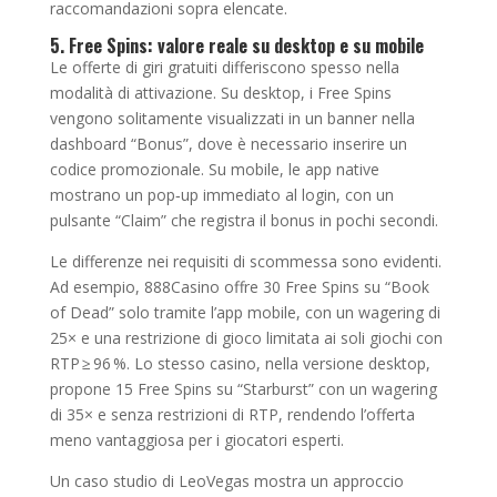
raccomandazioni sopra elencate.
5. Free Spins: valore reale su desktop e su mobile
Le offerte di giri gratuiti differiscono spesso nella
modalità di attivazione. Su desktop, i Free Spins
vengono solitamente visualizzati in un banner nella
dashboard “Bonus”, dove è necessario inserire un
codice promozionale. Su mobile, le app native
mostrano un pop‑up immediato al login, con un
pulsante “Claim” che registra il bonus in pochi secondi.
Le differenze nei requisiti di scommessa sono evidenti.
Ad esempio, 888Casino offre 30 Free Spins su “Book
of Dead” solo tramite l’app mobile, con un wagering di
25× e una restrizione di gioco limitata ai soli giochi con
RTP ≥ 96 %. Lo stesso casino, nella versione desktop,
propone 15 Free Spins su “Starburst” con un wagering
di 35× e senza restrizioni di RTP, rendendo l’offerta
meno vantaggiosa per i giocatori esperti.
Un caso studio di LeoVegas mostra un approccio