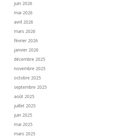
juin 2026
mai 2026
avril 2026
mars 2026
février 2026
janvier 2026
décembre 2025
novembre 2025
octobre 2025
septembre 2025
août 2025
juillet 2025
juin 2025
mai 2025
mars 2025