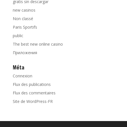
gratis sin descargar
new casinos
Non classé
Paris Sportifs
public
The best new online casino
Приложения
Méta
Connexion
Flux des publications
Flux des commentaires
Site de WordPress-FR