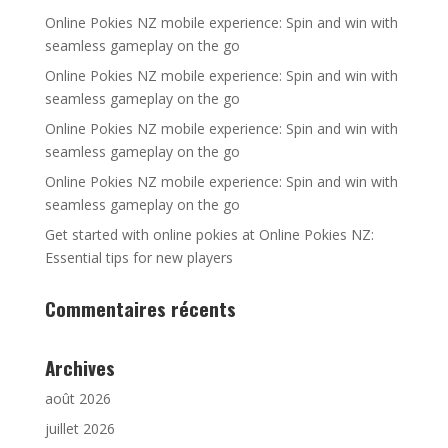
Online Pokies NZ mobile experience: Spin and win with
seamless gameplay on the go
Online Pokies NZ mobile experience: Spin and win with
seamless gameplay on the go
Online Pokies NZ mobile experience: Spin and win with
seamless gameplay on the go
Online Pokies NZ mobile experience: Spin and win with
seamless gameplay on the go
Get started with online pokies at Online Pokies NZ:
Essential tips for new players
Commentaires récents
Archives
août 2026
juillet 2026