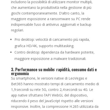
includono la possibilità di utilizzare monitor multipli,
che aumentano la produttività nella gestione di più
giochi contemporaneamente. D’altro canto, la
maggiore esposizione a ransomware su PC rende
indispensabile l’uso di antivirus aggiornati e backup
regolari.
Pro desktop: velocità di caricamento più rapida,
grafica HD/4K, supporto multitasking.
Contro desktop: dipendenza da hardware potente,
maggiore esposizione a malware tradizionali.
3. Performance su mobile: rapidità, consumo dati e
ergonomia
Su smartphone, le versioni native di LeoVegas e
Bet365 hanno mostrato tempi di caricamento medio di
1,9 secondi su rete 5G, contro 2,4 secondi su 4G. Le
app native sfruttano l’API WebGL del dispositivo,
riducendo il peso del JavaScript rispetto alle versioni
responsive. Inoltre, la compressione H.265 utilizzata da