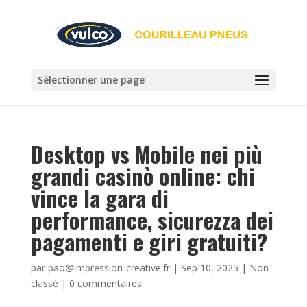
Sélectionner une page
Desktop vs Mobile nei più
grandi casinò online: chi
vince la gara di
performance, sicurezza dei
pagamenti e giri gratuiti?
par
pao@impression-creative.fr
|
Sep 10, 2025
|
Non
classé
|
0 commentaires