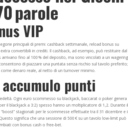
70 parole
onus VIP
egorie principali di premi: cashback settimanale, reload bonus su
xtra convertibili in crediti. Il cashback, ad esempio, può restituire dal
s arrivano fino al 100 % del deposito, ma sono vincolati a un wagering
consentono di piazzare una puntata senza rischio sul tavolo preferito;
o come denaro reale, al netto di un turnover minimo.
 accumulo punti
i fedeltà. Ogni euro scommesso su blackjack, baccarat o poker genera
per il blackjack a 3:2) spesso hanno un moltiplicatore di 1,2. Durante i
boost” stagionali: per le scommesse effettuate tra il 31 dicembre e i
. Questo significa che una sessione di 500 € su un tavolo low‑limit può
ambiati con bonus cash o free‑bet.