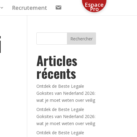
Espace
C
Recrutement
Pro
o
n
t
a
c
i
t
Articles
récents
Ontdek de Beste Legale
Goksites van Nederland 2026:
wat je moet weten over veilig
Ontdek de Beste Legale
Goksites van Nederland 2026:
wat je moet weten over veilig
Ontdek de Beste Legale