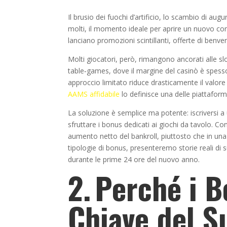
Il brusio dei fuochi d’artificio, lo scambio di aug
molti, il momento ideale per aprire un nuovo cont
lanciano promozioni scintillanti, offerte di ben
Molti giocatori, però, rimangono ancorati alle sl
table‑games, dove il margine del casinò è spesso 
approccio limitato riduce drasticamente il valore 
AAMS affidabile
lo definisce una delle piattaform
La soluzione è semplice ma potente: iscriversi 
sfruttare i bonus dedicati ai giochi da tavolo. Co
aumento netto del bankroll, piuttosto che in un
tipologie di bonus, presenteremo storie reali di
durante le prime 24 ore del nuovo anno.
2. Perché i 
Chiave del S