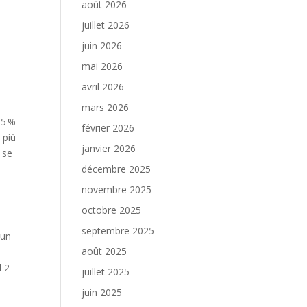
août 2026
juillet 2026
juin 2026
mai 2026
avril 2026
mars 2026
 5 %
février 2026
 più
janvier 2026
 se
décembre 2025
novembre 2025
octobre 2025
septembre 2025
 un
août 2025
l
l 2
juillet 2025
juin 2025