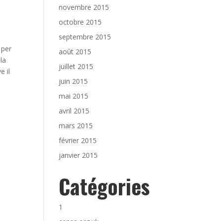
novembre 2015
octobre 2015
septembre 2015
 per
août 2015
la
juillet 2015
e il
juin 2015
mai 2015
avril 2015
mars 2015
février 2015
janvier 2015
Catégories
1