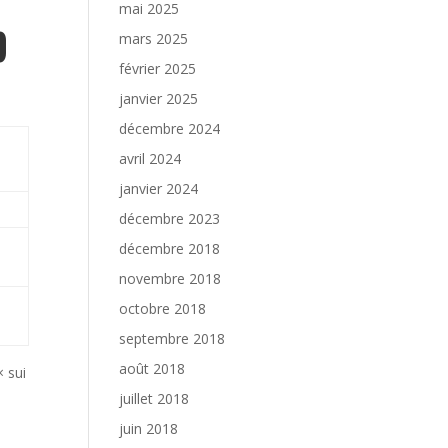
mai 2025
p
mars 2025
février 2025
janvier 2025
décembre 2024
avril 2024
janvier 2024
décembre 2023
décembre 2018
novembre 2018
octobre 2018
septembre 2018
août 2018
× sui
juillet 2018
juin 2018