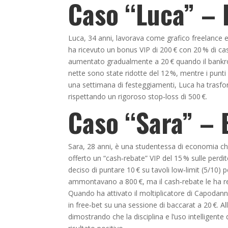
Caso “Luca” – 
Luca, 34 anni, lavorava come grafico freelance 
ha ricevuto un bonus VIP di 200 € con 20 % di cas
aumentato gradualmente a 20 € quando il bankroll
nette sono state ridotte del 12 %, mentre i punt
una settimana di festeggiamenti, Luca ha trasfor
rispettando un rigoroso stop‑loss di 500 €.
Caso “Sara” – 
Sara, 28 anni, è una studentessa di economia che
offerto un “cash‑rebate” VIP del 15 % sulle perdit
deciso di puntare 10 € su tavoli low‑limit (5/10)
ammontavano a 800 €, ma il cash‑rebate le ha rest
Quando ha attivato il moltiplicatore di Capodanno
in free‑bet su una sessione di baccarat a 20 €. A
dimostrando che la disciplina e l’uso intelligen