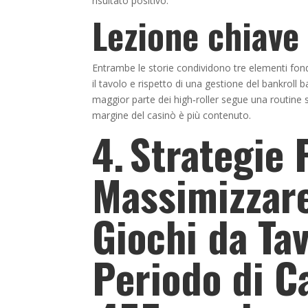
risultato positivo.
Lezione chiave
Entrambe le storie condividono tre elementi fonda
il tavolo e rispetto di una gestione del bankroll
maggior parte dei high‑roller segue una routine si
margine del casinò è più contenuto.
4. Strategie 
Massimizzare
Giochi da Tav
Periodo di C