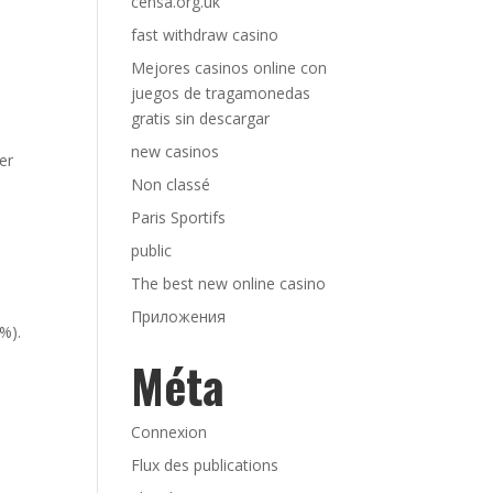
censa.org.uk
fast withdraw casino
Mejores casinos online con
juegos de tragamonedas
gratis sin descargar
new casinos
er
Non classé
Paris Sportifs
public
The best new online casino
Приложения
 %).
Méta
Connexion
Flux des publications