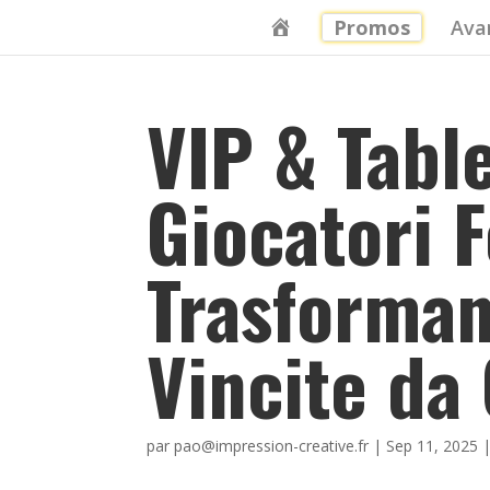
A
Promos
Ava
c
c
u
e
i
VIP & Tabl
l
Giocatori F
Trasforman
Vincite da
par
pao@impression-creative.fr
|
Sep 11, 2025