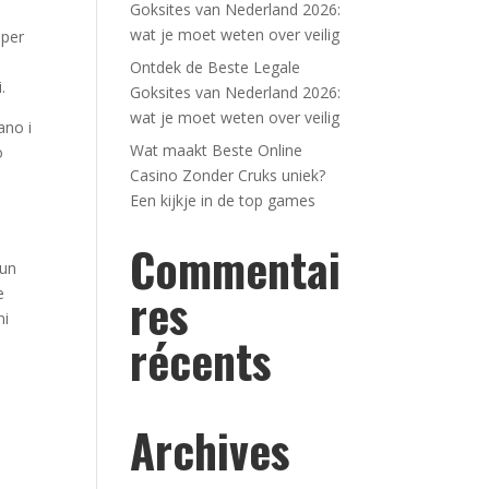
Goksites van Nederland 2026:
wat je moet weten over veilig
 per
Ontdek de Beste Legale
.
Goksites van Nederland 2026:
wat je moet weten over veilig
ano i
Wat maakt Beste Online
o
Casino Zonder Cruks uniek?
Een kijkje in de top games
Commentai
 un
res
e
ni
récents
Archives