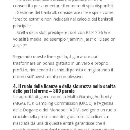
consentita per aumentare il numero di spin disponibili.
– Gestione del bankroll: considerare i free spins come
“credito extra” e non includerli nel calcolo del bankroll
principale.
– Scelta della slot: prediligere titoli con RTP > 96 % e
volatilità media, ad esempio “Jammin’ Jars” o “Dead or
Alive 2”.
Seguendo queste linee guida, il giocatore può
trasformare un bonus gratuito in un vero e proprio
profitto, riducendo il rischio di perdita e migliorando il
ritorno sull’investimento complessivo.
4. Il ruolo delle licenze e della sicurezza nella scelta
delle piattaforme – 360 parole
Le autorità di gioco come la Malta Gaming Authority
(MGA), l’UK Gambling Commission (UKGC) e l’Agenzia
delle Dogane e dei Monopoli (ADM) svolgono un ruolo
cruciale nella protezione del giocatore. Una licenza
rilasciata da una di queste entità garantisce che il
casinò rispetti standard rigorosi di equità, trasparenza