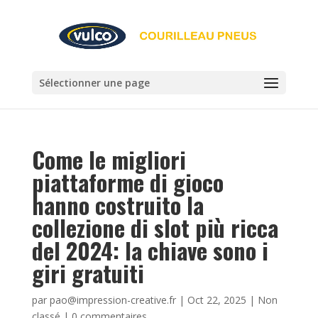
Sélectionner une page
Come le migliori
piattaforme di gioco
hanno costruito la
collezione di slot più ricca
del 2024: la chiave sono i
giri gratuiti
par
pao@impression-creative.fr
|
Oct 22, 2025
|
Non
classé
|
0 commentaires