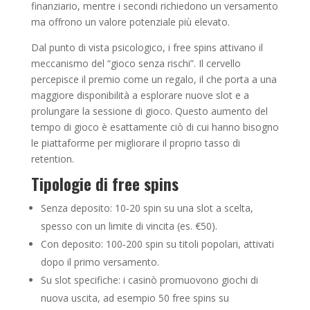
finanziario, mentre i secondi richiedono un versamento
ma offrono un valore potenziale più elevato.
Dal punto di vista psicologico, i free spins attivano il
meccanismo del “gioco senza rischi”. Il cervello
percepisce il premio come un regalo, il che porta a una
maggiore disponibilità a esplorare nuove slot e a
prolungare la sessione di gioco. Questo aumento del
tempo di gioco è esattamente ciò di cui hanno bisogno
le piattaforme per migliorare il proprio tasso di
retention.
Tipologie di free spins
Senza deposito: 10‑20 spin su una slot a scelta,
spesso con un limite di vincita (es. €50).
Con deposito: 100‑200 spin su titoli popolari, attivati
dopo il primo versamento.
Su slot specifiche: i casinò promuovono giochi di
nuova uscita, ad esempio 50 free spins su