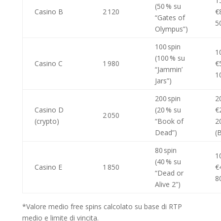
1
(50 % su
Casino B
2 120
€
“Gates of
5
Olympus”)
100 spin
1
(100 % su
Casino C
1 980
€
“Jammin’
1
Jars”)
200 spin
2
Casino D
(20 % su
€
2 050
(crypto)
“Book of
2
Dead”)
(B
80 spin
1
(40 % su
Casino E
1 850
€
“Dead or
8
Alive 2”)
*Valore medio free spins calcolato su base di RTP
medio e limite di vincita.