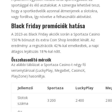
sportággal és élő asztalokat. A szinergia lehetővé teszi,
hogy a sportkedvelők azonnal átmenjenek a slotokra,
vagy fordítva, így növelve a felhasználói aktivitást.
Black Friday promóciók hatása
A 2023‑as Black Friday akciók során a Sportaza Casino
150 % bónuszt és extra Coin Shop kreditet kínált. Az
eredmény: a regisztrációk 42 %-kal emelkedtek, a napi
átlagos lejátszás 18 %-kal nőtt.
Összehasonlító mércék
Az alábbi táblázat a Sportaza Casino-t négy fő
versenytárssal (LuckyPlay, MegaBet, CasinoX,
PlayZone) hasonlítja.
Jellemző
Sportaza
LuckyPlay
Me
Slotok
3 200
2 400
2 8
száma