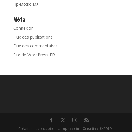
Приложения
Méta
Connexion
Flux des publications
Flux des commentaires
Site de WordPress-FR
Création et conception
L'Impression Créative
© 2019 -