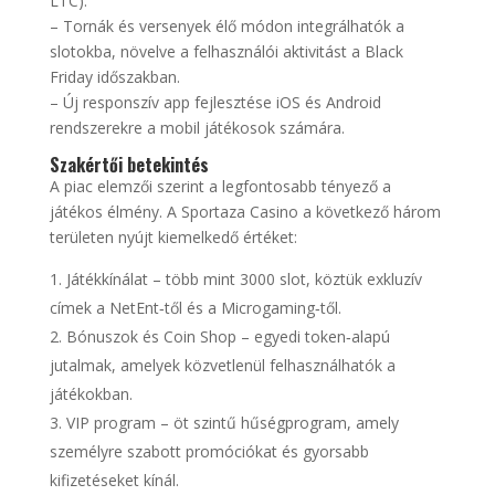
LTC).
– Tornák és versenyek élő módon integrálhatók a
slotokba, növelve a felhasználói aktivitást a Black
Friday időszakban.
– Új responszív app fejlesztése iOS és Android
rendszerekre a mobil játékosok számára.
Szakértői betekintés
A piac elemzői szerint a legfontosabb tényező a
játékos élmény. A Sportaza Casino a következő három
területen nyújt kiemelkedő értéket:
Játékkínálat – több mint 3000 slot, köztük exkluzív
címek a NetEnt‑től és a Microgaming‑től.
Bónuszok és Coin Shop – egyedi token‑alapú
jutalmak, amelyek közvetlenül felhasználhatók a
játékokban.
VIP program – öt szintű hűségprogram, amely
személyre szabott promóciókat és gyorsabb
kifizetéseket kínál.