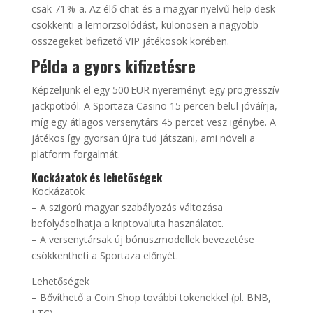
csak 71 %-a. Az élő chat és a magyar nyelvű help desk
csökkenti a lemorzsolódást, különösen a nagyobb
összegeket befizető VIP játékosok körében.
Példa a gyors kifizetésre
Képzeljünk el egy 500 EUR nyereményt egy progresszív
jackpotból. A Sportaza Casino 15 percen belül jóváírja,
míg egy átlagos versenytárs 45 percet vesz igénybe. A
játékos így gyorsan újra tud játszani, ami növeli a
platform forgalmát.
Kockázatok és lehetőségek
Kockázatok
– A szigorú magyar szabályozás változása
befolyásolhatja a kriptovaluta használatot.
– A versenytársak új bónuszmodellek bevezetése
csökkentheti a Sportaza előnyét.
Lehetőségek
– Bővíthető a Coin Shop további tokenekkel (pl. BNB,