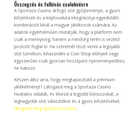
Összegzés és felhívás cselekvésre
A Sportaza Casino átfogó slot gyűjteménye, a gyors
kifizetések és a kriptovaluta integrációja egyedülálló
kombinációt kínál a magyar játékosok számára. Az
adatok egyértelműen mutatják, hogy a platform nem
csak a mennyiség, hanem a minőség terén is vezető
pozíciót foglal el. Ha szeretnél részt venni a legújabb
slot turnékon, kihasználni a Coin Shop előnyeit vagy
egyszerűen csak gyorsan hozzájutni nyereményeidhez,
ne habozz.
Készen állsz arra, hogy megtapasztald a prémium
játékélményt? Látogasd meg a Sportaza Casino
hivatalos oldalát, és élvezd a legjobb bónuszokat, a
legnagyobb slot választékot és a gyors kifizetéseket:
látogasd meg Sportaza Casino
.