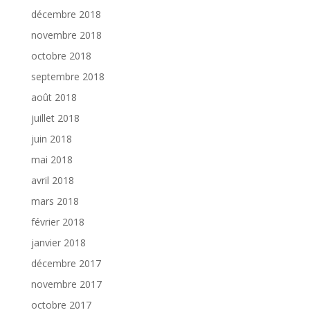
décembre 2018
novembre 2018
octobre 2018
septembre 2018
août 2018
juillet 2018
juin 2018
mai 2018
avril 2018
mars 2018
février 2018
janvier 2018
décembre 2017
novembre 2017
octobre 2017