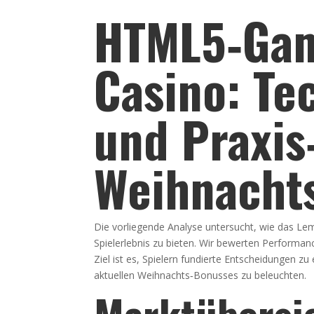
HTML5‑Gam
Casino: Te
und Praxis
Weihnacht
Die vorliegende Analyse untersucht, wie das L
Spielerlebnis zu bieten. Wir bewerten Performan
Ziel ist es, Spielern fundierte Entscheidungen z
aktuellen Weihnachts‑Bonusses zu beleuchten.
Marktübersi