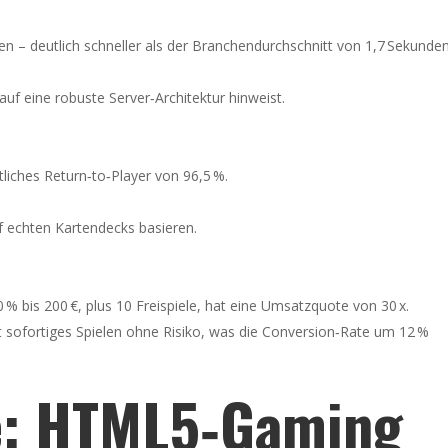
den – deutlich schneller als der Branchendurchschnitt von 1,7 Sekunden
 auf eine robuste Server‑Architektur hinweist.
liches Return‑to‑Player von 96,5 %.
uf echten Kartendecks basieren.
bis 200 €, plus 10 Freispiele, hat eine Umsatzquote von 30 x.
sofortiges Spielen ohne Risiko, was die Conversion‑Rate um 12 %
e: HTML5‑Gaming