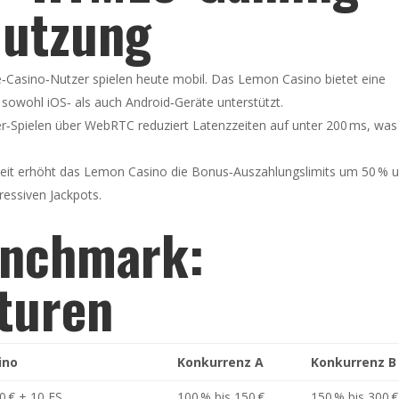
Nutzung
e‑Casino‑Nutzer spielen heute mobil. Das Lemon Casino bietet eine
sowohl iOS‑ als auch Android‑Geräte unterstützt.
er‑Spielen über WebRTC reduziert Latenzzeiten auf unter 200 ms, was
eit erhöht das Lemon Casino die Bonus‑Auszahlungslimits um 50 % 
ressiven Jackpots.
enchmark:
turen
ino
Konkurrenz A
Konkurrenz B
0 € + 10 FS
100 % bis 150 €
150 % bis 300 €