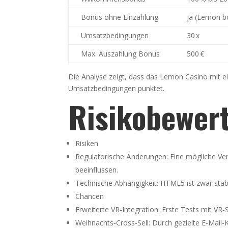
Bonus ohne Einzahlung
Ja (Lemon b
Umsatzbedingungen
30 x
Max. Auszahlung Bonus
500 €
Die Analyse zeigt, dass das Lemon Casino mit 
Umsatzbedingungen punktet.
Risikobewer
Risiken
Regulatorische Änderungen: Eine mögliche Ve
beeinflussen.
Technische Abhängigkeit: HTML5 ist zwar sta
Chancen
Erweiterte VR‑Integration: Erste Tests mit VR‑
Weihnachts‑Cross‑Sell: Durch gezielte E‑Ma