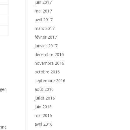
juin 2017
mai 2017
avril 2017
mars 2017
février 2017
janvier 2017
décembre 2016
novembre 2016
octobre 2016
septembre 2016
ngen
août 2016
juillet 2016
.
juin 2016
mai 2016
avril 2016
ohne