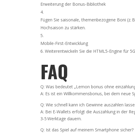
Erweiterung der Bonus‑Bibliothek
Fügen Sie saisonale, themenbezogene Boni (z. B
Hochsaison zu stärken.
Mobile‑First‑Entwicklung
Weiterentwickeln Sie die HTML5‑Engine für 5G
FAQ
Q: Was bedeutet „Lemon bonus ohne einzahlun
A: Es ist ein Willkommensbonus, bei dem neue S
Q: Wie schnell kann ich Gewinne auszahlen lass
A: Bei E‑Wallets erfolgt die Auszahlung in der 
3‑5 Werktage dauern.
Q: Ist das Spiel auf meinem Smartphone sicher?