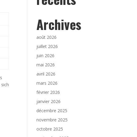
Archives
août 2026
juillet 2026
juin 2026
mai 2026
avril 2026
ls
mars 2026
 sich
février 2026
janvier 2026
décembre 2025
novembre 2025
octobre 2025