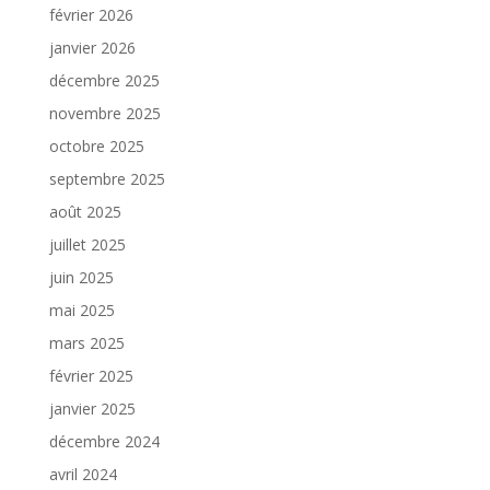
février 2026
janvier 2026
décembre 2025
novembre 2025
octobre 2025
septembre 2025
août 2025
juillet 2025
juin 2025
mai 2025
mars 2025
février 2025
janvier 2025
décembre 2024
avril 2024