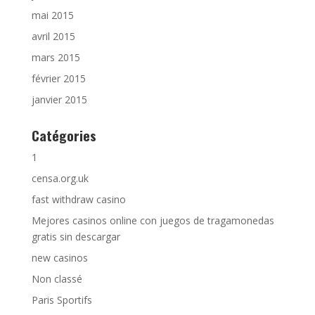
mai 2015
avril 2015
mars 2015
février 2015
janvier 2015
Catégories
1
censa.org.uk
fast withdraw casino
Mejores casinos online con juegos de tragamonedas
gratis sin descargar
new casinos
Non classé
Paris Sportifs