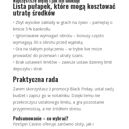
Najczęstsze błędy i jak ich uniknąć
Lista pułapek, które mogą kosztować
utratę środków
• Zbyt wysokie zakłady w grach na żywo – pamiętaj o
limicie 5 % bankrollu.
• Ignorowanie wymagań obrotu – bonusy często
wymagają 30‑x obrotu przed wypłatą.
• Gra na słabym połączeniu – w trybie live może
prowadzić do przerwań i utraty szans.
• Brak ustawień limitów – zawsze ustaw dzienny limit
depozytu i strat.
Praktyczna rada
Zanim skorzystasz z promocji Black Friday, ustal swój
budżet i zapisz go w notatniku. Dzięki temu nie
przekroczysz ustalonego limitu, a gra pozostanie
przyjemnością, a nie źródłem stresu.
Podsumowanie – co wybrać?
FireSpin Casino oferuje zarówno sloty, jak i