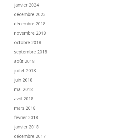
janvier 2024
décembre 2023
décembre 2018
novembre 2018
octobre 2018
septembre 2018
août 2018
juillet 2018
juin 2018
mai 2018
avril 2018
mars 2018
février 2018
janvier 2018
décembre 2017