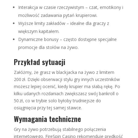
Interakcja w czasie rzeczywistym – czat, emotikony i
możliwość zadawania pytań krupierowi.
Wyższe limity zakładów – idealne dla graczy z
większym kapitałem.
Dynamiczne bonusy – często dostępne specjalne
promocje dla stołów na żywo.
Przykład sytuacji
Załóżmy, że grasz w blackjacka na żywo z limitem
200 zł. Dzięki obserwacji stylu gry innych uczestników
możesz lepiej ocenić, kiedy krupier ma słabą rękę. Po
kilku udanych rozdaniach zwiększasz swój bankroll o
50 zł, co w trybie solo byłoby trudniejsze do
osiągnięcia przy tej samej stawce.
Wymagania techniczne
Gry na żywo potrzebują stabilnego połączenia
internetowego. FireSpin Casino rekomenduje prędkość