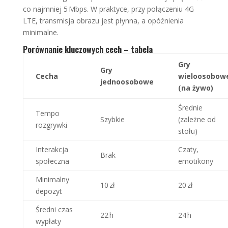
co najmniej 5 Mbps. W praktyce, przy połączeniu 4G
LTE, transmisja obrazu jest płynna, a opóźnienia
minimalne.
Porównanie kluczowych cech – tabela
Gry
Gry
Cecha
wieloosobow
jednoosobowe
(na żywo)
Średnie
Tempo
Szybkie
(zależne od
rozgrywki
stołu)
Interakcja
Czaty,
Brak
społeczna
emotikony
Minimalny
10 zł
20 zł
depozyt
Średni czas
22 h
24 h
wypłaty