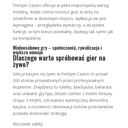
FireSpin Casino oferuje w pełni responsywną wersję
mobilną, dzięki czemu możesz grać w sloty na
smartfonie w dowolnym miejscu. Aplikacja nie jest
wymagana – przeglądarka wystarczy, a wszystkie
funkcje, w tym bonus powitalny, działają tak samo jak
na komputerze.
Wieloosobowe gry – społeczność, rywalizacja i
większe emocje
Dlaczego warto spróbować gier na
żywo?
Sekcja kasyno na żywo w FireSpin Casino to ponad
200 stołów prowadzonych przez profesjonalnych
krupierów. Znajdziesz tu ruletkę, blackjacka, bakarata
oraz unikalne gry typu
Dream Catcher
z kołem fortuny.
Grając z innymi, odczuwasz autentyczną atmosferę
kasyna, a możliwość obserwacji ruchów przeciwników
pozwala doskonalić strategię.
Kluczowe zalety: