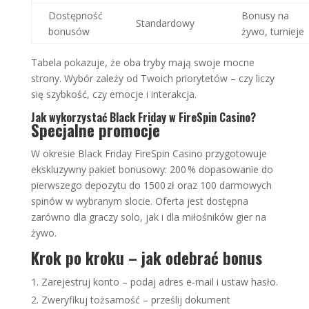
Dostępność
Bonusy na
Standardowy
bonusów
żywo, turnieje
Tabela pokazuje, że oba tryby mają swoje mocne
strony. Wybór zależy od Twoich priorytetów – czy liczy
się szybkość, czy emocje i interakcja.
Jak wykorzystać Black Friday w FireSpin Casino?
Specjalne promocje
W okresie Black Friday FireSpin Casino przygotowuje
ekskluzywny pakiet bonusowy: 200 % dopasowanie do
pierwszego depozytu do 1500 zł oraz 100 darmowych
spinów w wybranym slocie. Oferta jest dostępna
zarówno dla graczy solo, jak i dla miłośników gier na
żywo.
Krok po kroku – jak odebrać bonus
Zarejestruj konto – podaj adres e‑mail i ustaw hasło.
Zweryfikuj tożsamość – prześlij dokument