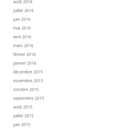
août 2016
juillet 2016
juin 2016
mai 2016
avril 2016
mars 2016
février 2016
janvier 2016
décembre 2015
novembre 2015
octobre 2015
septembre 2015
août 2015
juillet 2015
juin 2015