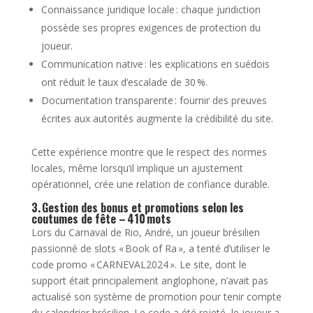
Connaissance juridique locale : chaque juridiction
possède ses propres exigences de protection du
joueur.
Communication native : les explications en suédois
ont réduit le taux d’escalade de 30 %.
Documentation transparente : fournir des preuves
écrites aux autorités augmente la crédibilité du site.
Cette expérience montre que le respect des normes
locales, même lorsqu’il implique un ajustement
opérationnel, crée une relation de confiance durable.
3. Gestion des bonus et promotions selon les
coutumes de fête – 410 mots
Lors du Carnaval de Rio, André, un joueur brésilien
passionné de slots « Book of Ra », a tenté d’utiliser le
code promo « CARNEVAL2024 ». Le site, dont le
support était principalement anglophone, n’avait pas
actualisé son système de promotion pour tenir compte
du calendrier brésilien. Le code a été rejeté, le joueur a