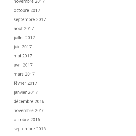
novembre 2017
octobre 2017
septembre 2017
août 2017
juillet 2017
juin 2017
mai 2017
avril 2017
mars 2017
février 2017
janvier 2017
décembre 2016
novembre 2016
octobre 2016
septembre 2016