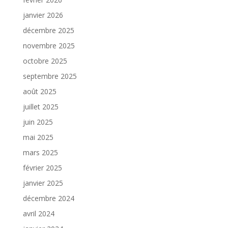
janvier 2026
décembre 2025
novembre 2025
octobre 2025
septembre 2025
août 2025
juillet 2025
juin 2025
mai 2025
mars 2025
février 2025
janvier 2025
décembre 2024
avril 2024