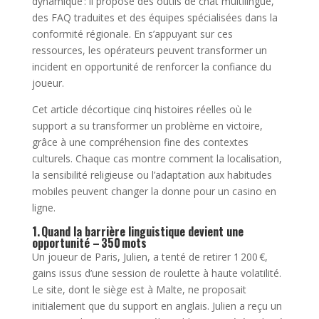
dynamique : il propose des outils de chat multilingue,
des FAQ traduites et des équipes spécialisées dans la
conformité régionale. En s’appuyant sur ces
ressources, les opérateurs peuvent transformer un
incident en opportunité de renforcer la confiance du
joueur.
Cet article décortique cinq histoires réelles où le
support a su transformer un problème en victoire,
grâce à une compréhension fine des contextes
culturels. Chaque cas montre comment la localisation,
la sensibilité religieuse ou l’adaptation aux habitudes
mobiles peuvent changer la donne pour un casino en
ligne.
1. Quand la barrière linguistique devient une
opportunité – 350 mots
Un joueur de Paris, Julien, a tenté de retirer 1 200 €,
gains issus d’une session de roulette à haute volatilité.
Le site, dont le siège est à Malte, ne proposait
initialement que du support en anglais. Julien a reçu un