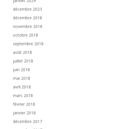
janvier 2024
décembre 2023
décembre 2018
novembre 2018
octobre 2018
septembre 2018
août 2018
juillet 2018
juin 2018
mai 2018
avril 2018
mars 2018
février 2018
janvier 2018
décembre 2017