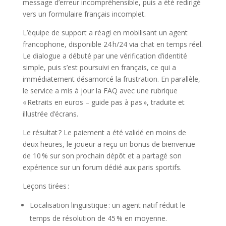
message d’erreur incompréhensible, puis a été redirigé
vers un formulaire français incomplet.
L’équipe de support a réagi en mobilisant un agent
francophone, disponible 24 h/24 via chat en temps réel.
Le dialogue a débuté par une vérification d’identité
simple, puis s’est poursuivi en français, ce qui a
immédiatement désamorcé la frustration. En parallèle,
le service a mis à jour la FAQ avec une rubrique
« Retraits en euros – guide pas à pas », traduite et
illustrée d’écrans.
Le résultat ? Le paiement a été validé en moins de
deux heures, le joueur a reçu un bonus de bienvenue
de 10 % sur son prochain dépôt et a partagé son
expérience sur un forum dédié aux paris sportifs.
Leçons tirées :
Localisation linguistique : un agent natif réduit le
temps de résolution de 45 % en moyenne.