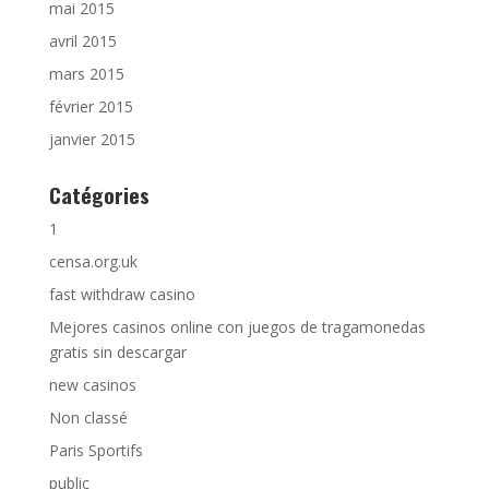
mai 2015
avril 2015
mars 2015
février 2015
janvier 2015
Catégories
1
censa.org.uk
fast withdraw casino
Mejores casinos online con juegos de tragamonedas
gratis sin descargar
new casinos
Non classé
Paris Sportifs
public