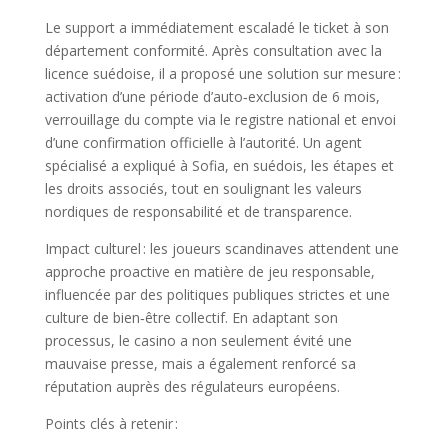
Le support a immédiatement escaladé le ticket à son
département conformité. Après consultation avec la
licence suédoise, il a proposé une solution sur mesure :
activation d’une période d’auto‑exclusion de 6 mois,
verrouillage du compte via le registre national et envoi
d’une confirmation officielle à l’autorité. Un agent
spécialisé a expliqué à Sofia, en suédois, les étapes et
les droits associés, tout en soulignant les valeurs
nordiques de responsabilité et de transparence.
Impact culturel : les joueurs scandinaves attendent une
approche proactive en matière de jeu responsable,
influencée par des politiques publiques strictes et une
culture de bien‑être collectif. En adaptant son
processus, le casino a non seulement évité une
mauvaise presse, mais a également renforcé sa
réputation auprès des régulateurs européens.
Points clés à retenir :