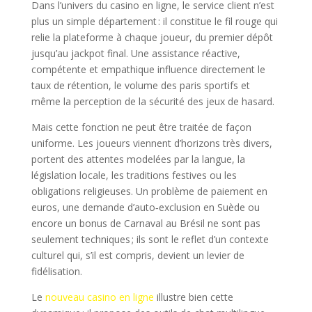
Dans l’univers du casino en ligne, le service client n’est
plus un simple département : il constitue le fil rouge qui
relie la plateforme à chaque joueur, du premier dépôt
jusqu’au jackpot final. Une assistance réactive,
compétente et empathique influence directement le
taux de rétention, le volume des paris sportifs et
même la perception de la sécurité des jeux de hasard.
Mais cette fonction ne peut être traitée de façon
uniforme. Les joueurs viennent d’horizons très divers,
portent des attentes modelées par la langue, la
législation locale, les traditions festives ou les
obligations religieuses. Un problème de paiement en
euros, une demande d’auto‑exclusion en Suède ou
encore un bonus de Carnaval au Brésil ne sont pas
seulement techniques ; ils sont le reflet d’un contexte
culturel qui, s’il est compris, devient un levier de
fidélisation.
Le
nouveau casino en ligne
illustre bien cette