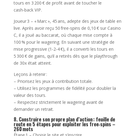
tours en 3 200 € de profit avant de toucher le
cash‑back VIP.
Joueur 3 – « Marc », 45 ans, adepte des jeux de table en
live. Après avoir reçu 50 free‑spins de 0,10 € sur Casino
C, il a joué au baccarat, où chaque mise compte à
100 % pour le wagering. En suivant une stratégie de
mise progressive (1‑2‑4 €), il a converti les tours en
5 300 € de gains, qu’il a retirés dès que le playthrough
de 30x était atteint.
Leçons à retenir :
– Priorisez les jeux à contribution totale.
– Utilisez les programmes de fidélité pour doubler la
valeur des tours.
– Respectez strictement le wagering avant de
demander un retrait.
8. Construire son propre plan d’action : feuille de
route en 5 étapes pour exploiter les free‑spins –
260 mots
Étape 1 – Choisir le site et s’inscrire