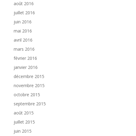
août 2016
juillet 2016
juin 2016
mai 2016
avril 2016
mars 2016
février 2016
janvier 2016
décembre 2015
novembre 2015
octobre 2015
septembre 2015
août 2015
juillet 2015
juin 2015