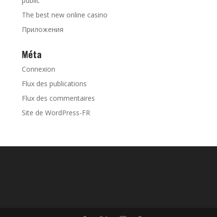
public
The best new online casino
Приложения
Méta
Connexion
Flux des publications
Flux des commentaires
Site de WordPress-FR