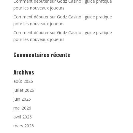
Comment débuter sur Godz Casino : guide pratique
pour les nouveaux joueurs
Comment débuter sur Godz Casino : guide pratique
pour les nouveaux joueurs
Comment débuter sur Godz Casino : guide pratique
pour les nouveaux joueurs
Commentaires récents
Archives
août 2026
juillet 2026
juin 2026
mai 2026
avril 2026
mars 2026