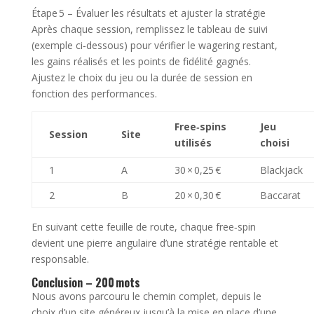
Étape 5 – Évaluer les résultats et ajuster la stratégie
Après chaque session, remplissez le tableau de suivi
(exemple ci‑dessous) pour vérifier le wagering restant,
les gains réalisés et les points de fidélité gagnés.
Ajustez le choix du jeu ou la durée de session en
fonction des performances.
Free‑spins
Jeu
Session
Site
utilisés
choisi
1
A
30 × 0,25 €
Blackjack
2
B
20 × 0,30 €
Baccarat
En suivant cette feuille de route, chaque free‑spin
devient une pierre angulaire d’une stratégie rentable et
responsable.
Conclusion – 200 mots
Nous avons parcouru le chemin complet, depuis le
choix d’un site généreux jusqu’à la mise en place d’une