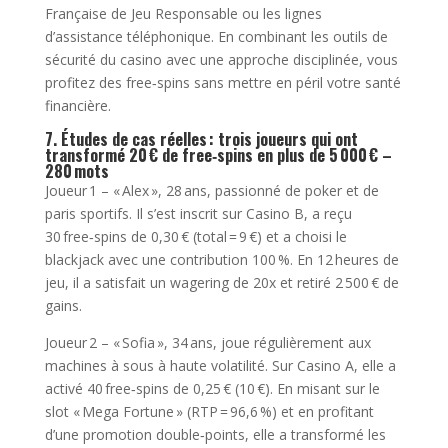
Française de Jeu Responsable ou les lignes
d’assistance téléphonique. En combinant les outils de
sécurité du casino avec une approche disciplinée, vous
profitez des free‑spins sans mettre en péril votre santé
financière.
7. Études de cas réelles : trois joueurs qui ont
transformé 20 € de free‑spins en plus de 5 000 € –
280 mots
Joueur 1 – « Alex », 28 ans, passionné de poker et de
paris sportifs. Il s’est inscrit sur Casino B, a reçu
30 free‑spins de 0,30 € (total = 9 €) et a choisi le
blackjack avec une contribution 100 %. En 12 heures de
jeu, il a satisfait un wagering de 20x et retiré 2 500 € de
gains.
Joueur 2 – « Sofia », 34 ans, joue régulièrement aux
machines à sous à haute volatilité. Sur Casino A, elle a
activé 40 free‑spins de 0,25 € (10 €). En misant sur le
slot « Mega Fortune » (RTP = 96,6 %) et en profitant
d’une promotion double‑points, elle a transformé les