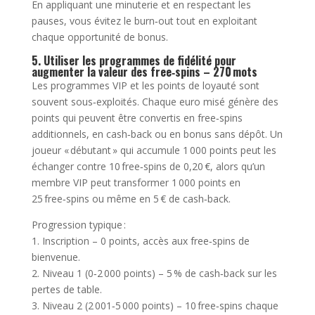
En appliquant une minuterie et en respectant les
pauses, vous évitez le burn‑out tout en exploitant
chaque opportunité de bonus.
5. Utiliser les programmes de fidélité pour
augmenter la valeur des free‑spins – 270 mots
Les programmes VIP et les points de loyauté sont
souvent sous‑exploités. Chaque euro misé génère des
points qui peuvent être convertis en free‑spins
additionnels, en cash‑back ou en bonus sans dépôt. Un
joueur « débutant » qui accumule 1 000 points peut les
échanger contre 10 free‑spins de 0,20 €, alors qu’un
membre VIP peut transformer 1 000 points en
25 free‑spins ou même en 5 € de cash‑back.
Progression typique :
1. Inscription – 0 points, accès aux free‑spins de
bienvenue.
2. Niveau 1 (0‑2 000 points) – 5 % de cash‑back sur les
pertes de table.
3. Niveau 2 (2 001‑5 000 points) – 10 free‑spins chaque