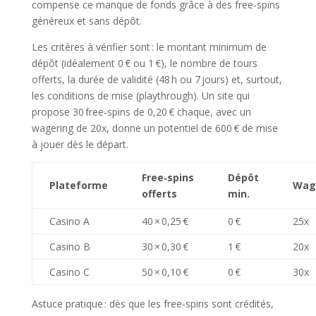
compense ce manque de fonds grâce à des free‑spins
généreux et sans dépôt.
Les critères à vérifier sont : le montant minimum de
dépôt (idéalement 0 € ou 1 €), le nombre de tours
offerts, la durée de validité (48 h ou 7 jours) et, surtout,
les conditions de mise (playthrough). Un site qui
propose 30 free‑spins de 0,20 € chaque, avec un
wagering de 20x, donne un potentiel de 600 € de mise
à jouer dès le départ.
Free‑spins
Dépôt
Plateforme
Wag
offerts
min.
Casino A
40 × 0,25 €
0 €
25x
Casino B
30 × 0,30 €
1 €
20x
Casino C
50 × 0,10 €
0 €
30x
Astuce pratique : dès que les free‑spins sont crédités,