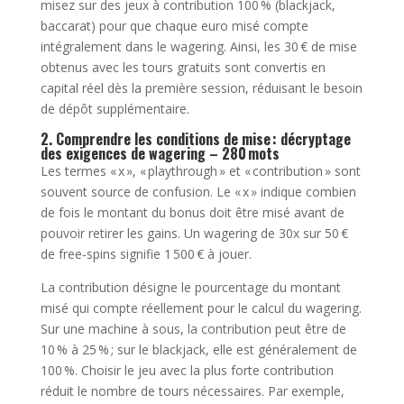
misez sur des jeux à contribution 100 % (blackjack,
baccarat) pour que chaque euro misé compte
intégralement dans le wagering. Ainsi, les 30 € de mise
obtenus avec les tours gratuits sont convertis en
capital réel dès la première session, réduisant le besoin
de dépôt supplémentaire.
2. Comprendre les conditions de mise : décryptage
des exigences de wagering – 280 mots
Les termes « x », « playthrough » et « contribution » sont
souvent source de confusion. Le « x » indique combien
de fois le montant du bonus doit être misé avant de
pouvoir retirer les gains. Un wagering de 30x sur 50 €
de free‑spins signifie 1 500 € à jouer.
La contribution désigne le pourcentage du montant
misé qui compte réellement pour le calcul du wagering.
Sur une machine à sous, la contribution peut être de
10 % à 25 % ; sur le blackjack, elle est généralement de
100 %. Choisir le jeu avec la plus forte contribution
réduit le nombre de tours nécessaires. Par exemple,