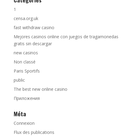
1
censa.org.uk
fast withdraw casino
Mejores casinos online con juegos de tragamonedas
gratis sin descargar
new casinos
Non classé
Paris Sportifs
public
The best new online casino
Приложения
Méta
Connexion
Flux des publications