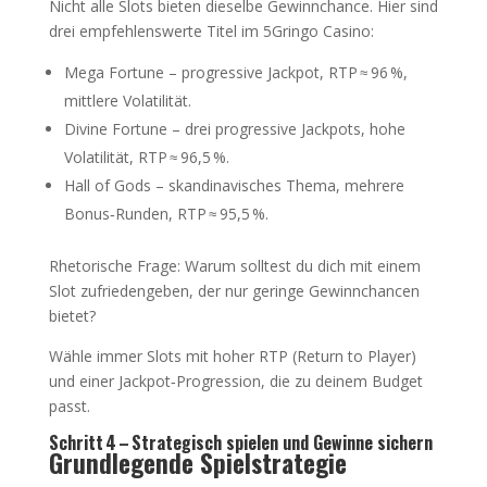
Nicht alle Slots bieten dieselbe Gewinnchance. Hier sind
drei empfehlenswerte Titel im 5Gringo Casino:
Mega Fortune – progressive Jackpot, RTP ≈ 96 %,
mittlere Volatilität.
Divine Fortune – drei progressive Jackpots, hohe
Volatilität, RTP ≈ 96,5 %.
Hall of Gods – skandinavisches Thema, mehrere
Bonus‑Runden, RTP ≈ 95,5 %.
Rhetorische Frage: Warum solltest du dich mit einem
Slot zufriedengeben, der nur geringe Gewinnchancen
bietet?
Wähle immer Slots mit hoher RTP (Return to Player)
und einer Jackpot‑Progression, die zu deinem Budget
passt.
Schritt 4 – Strategisch spielen und Gewinne sichern
Grundlegende Spielstrategie