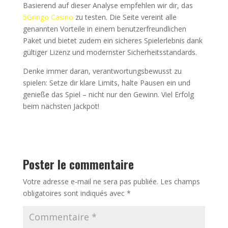
Basierend auf dieser Analyse empfehlen wir dir, das
5Gringo Casino
zu testen. Die Seite vereint alle
genannten Vorteile in einem benutzerfreundlichen
Paket und bietet zudem ein sicheres Spielerlebnis dank
gültiger Lizenz und modernster Sicherheitsstandards.
Denke immer daran, verantwortungsbewusst zu
spielen: Setze dir klare Limits, halte Pausen ein und
genieße das Spiel – nicht nur den Gewinn. Viel Erfolg
beim nächsten Jackpot!
Poster le commentaire
Votre adresse e-mail ne sera pas publiée.
Les champs
obligatoires sont indiqués avec
*