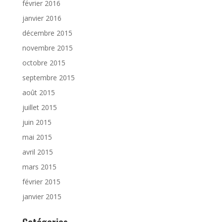
février 2016
janvier 2016
décembre 2015
novembre 2015
octobre 2015
septembre 2015
août 2015
juillet 2015
juin 2015
mai 2015
avril 2015
mars 2015
février 2015
janvier 2015
Catégories