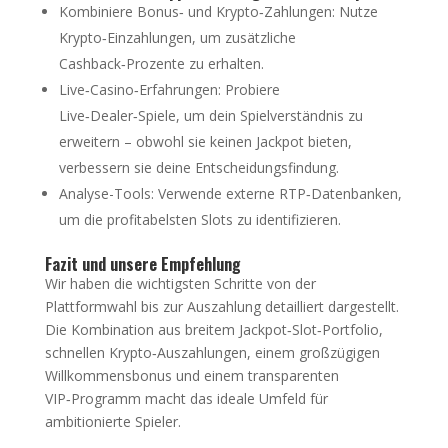
Kombiniere Bonus‑ und Krypto‑Zahlungen: Nutze
Krypto‑Einzahlungen, um zusätzliche
Cashback‑Prozente zu erhalten.
Live‑Casino‑Erfahrungen: Probiere
Live‑Dealer‑Spiele, um dein Spielverständnis zu
erweitern – obwohl sie keinen Jackpot bieten,
verbessern sie deine Entscheidungsfindung.
Analyse-Tools: Verwende externe RTP‑Datenbanken,
um die profitabelsten Slots zu identifizieren.
Fazit und unsere Empfehlung
Wir haben die wichtigsten Schritte von der
Plattformwahl bis zur Auszahlung detailliert dargestellt.
Die Kombination aus breitem Jackpot‑Slot‑Portfolio,
schnellen Krypto‑Auszahlungen, einem großzügigen
Willkommensbonus und einem transparenten
VIP‑Programm macht das ideale Umfeld für
ambitionierte Spieler.