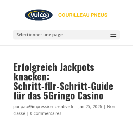
Sélectionner une page
Erfolgreich Jackpots
knacken:
Schritt‑für‑Schritt‑Guide
für das 5Gringo Casino
par
pao@impression-creative.fr
|
Jan 25, 2026
|
Non
classé
|
0 commentaires