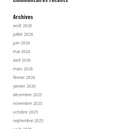
Archives
août 2026
juillet 2026
juin 2026
mai 2026
avril 2026
mars 2026
février 2026
janvier 2026
décembre 2025
novembre 2025
octobre 2025
septembre 2025