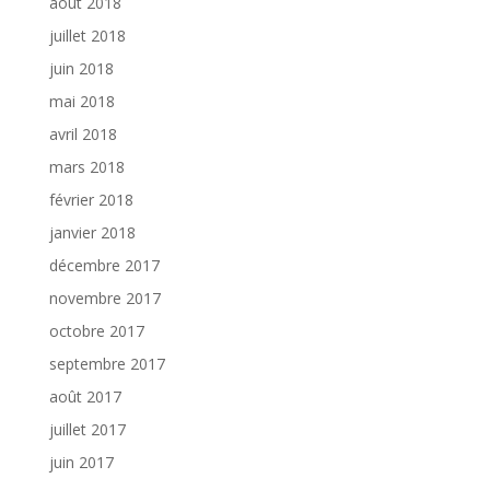
août 2018
juillet 2018
juin 2018
mai 2018
avril 2018
mars 2018
février 2018
janvier 2018
décembre 2017
novembre 2017
octobre 2017
septembre 2017
août 2017
juillet 2017
juin 2017