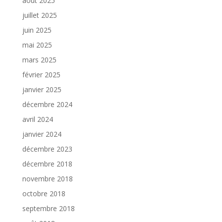
août 2025
juillet 2025
juin 2025
mai 2025
mars 2025
février 2025
janvier 2025
décembre 2024
avril 2024
janvier 2024
décembre 2023
décembre 2018
novembre 2018
octobre 2018
septembre 2018