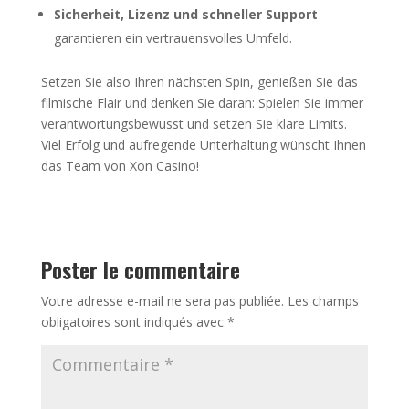
Sicherheit, Lizenz und schneller Support
garantieren ein vertrauensvolles Umfeld.
Setzen Sie also Ihren nächsten Spin, genießen Sie das
filmische Flair und denken Sie daran: Spielen Sie immer
verantwortungsbewusst und setzen Sie klare Limits.
Viel Erfolg und aufregende Unterhaltung wünscht Ihnen
das Team von Xon Casino!
Poster le commentaire
Votre adresse e-mail ne sera pas publiée.
Les champs
obligatoires sont indiqués avec
*