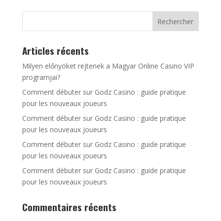
Articles récents
Milyen előnyöket rejtenek a Magyar Online Casino VIP
programjai?
Comment débuter sur Godz Casino : guide pratique
pour les nouveaux joueurs
Comment débuter sur Godz Casino : guide pratique
pour les nouveaux joueurs
Comment débuter sur Godz Casino : guide pratique
pour les nouveaux joueurs
Comment débuter sur Godz Casino : guide pratique
pour les nouveaux joueurs
Commentaires récents