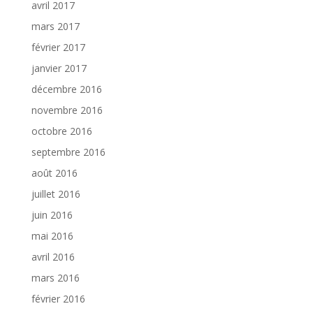
avril 2017
mars 2017
février 2017
janvier 2017
décembre 2016
novembre 2016
octobre 2016
septembre 2016
août 2016
juillet 2016
juin 2016
mai 2016
avril 2016
mars 2016
février 2016