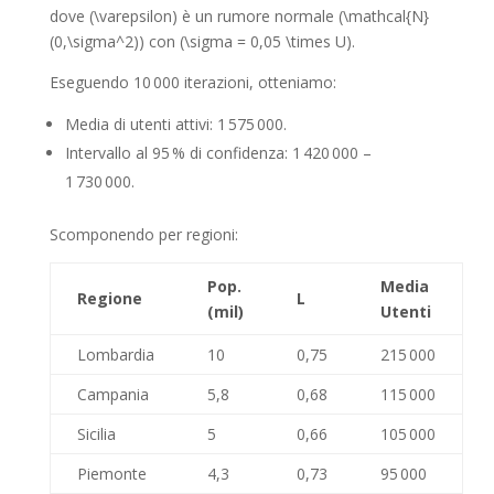
dove (\varepsilon) è un rumore normale (\mathcal{N}
(0,\sigma^2)) con (\sigma = 0,05 \times U).
Eseguendo 10 000 iterazioni, otteniamo:
Media di utenti attivi: 1 575 000.
Intervallo al 95 % di confidenza: 1 420 000 –
1 730 000.
Scomponendo per regioni:
Pop.
Media
Regione
L
(mil)
Utenti
Lombardia
10
0,75
215 000
Campania
5,8
0,68
115 000
Sicilia
5
0,66
105 000
Piemonte
4,3
0,73
95 000