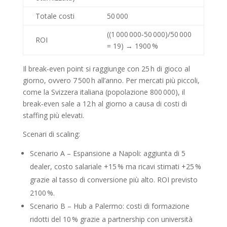
Totale costi
50 000
((1 000 000‑50 000)/50 000
ROI
= 19) → 1900 %
Il break‑even point si raggiunge con 25 h di gioco al
giorno, ovvero 7 500 h all’anno. Per mercati più piccoli,
come la Svizzera italiana (popolazione 800 000), il
break‑even sale a 12 h al giorno a causa di costi di
staffing più elevati.
Scenari di scaling:
Scenario A – Espansione a Napoli: aggiunta di 5
dealer, costo salariale +15 % ma ricavi stimati +25 %
grazie al tasso di conversione più alto. ROI previsto
2100 %.
Scenario B – Hub a Palermo: costi di formazione
ridotti del 10 % grazie a partnership con università