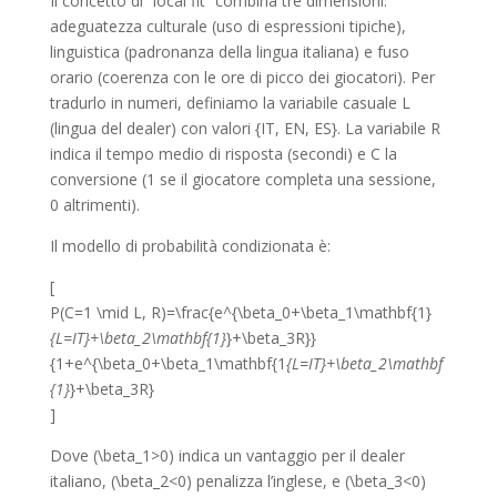
Il concetto di “local fit” combina tre dimensioni:
adeguatezza culturale (uso di espressioni tipiche),
linguistica (padronanza della lingua italiana) e fuso
orario (coerenza con le ore di picco dei giocatori). Per
tradurlo in numeri, definiamo la variabile casuale L
(lingua del dealer) con valori {IT, EN, ES}. La variabile R
indica il tempo medio di risposta (secondi) e C la
conversione (1 se il giocatore completa una sessione,
0 altrimenti).
Il modello di probabilità condizionata è:
[
P(C=1 \mid L, R)=\frac{e^{\beta_0+\beta_1\mathbf{1}
{L=IT}+\beta_2\mathbf{1}
}+\beta_3R}}
{1+e^{\beta_0+\beta_1\mathbf{1
{L=IT}+\beta_2\mathbf
{1}
}+\beta_3R}
]
Dove (\beta_1>0) indica un vantaggio per il dealer
italiano, (\beta_2<0) penalizza l’inglese, e (\beta_3<0)