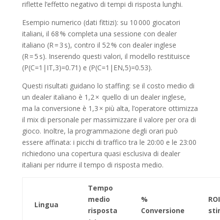
riflette l’effetto negativo di tempi di risposta lunghi.
Esempio numerico (dati fittizi): su 10 000 giocatori
italiani, il 68 % completa una sessione con dealer
italiano (R = 3 s), contro il 52 % con dealer inglese
(R = 5 s). Inserendo questi valori, il modello restituisce
(P(C=1|IT,3)=0.71) e (P(C=1|EN,5)=0.53).
Questi risultati guidano lo staffing: se il costo medio di
un dealer italiano è 1,2 × quello di un dealer inglese,
ma la conversione è 1,3 × più alta, l’operatore ottimizza
il mix di personale per massimizzare il valore per ora di
gioco. Inoltre, la programmazione degli orari può
essere affinata: i picchi di traffico tra le 20:00 e le 23:00
richiedono una copertura quasi esclusiva di dealer
italiani per ridurre il tempo di risposta medio.
Tempo
medio
%
ROI
Lingua
risposta
Conversione
st