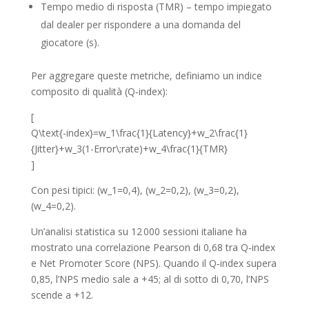
Tempo medio di risposta (TMR) – tempo impiegato
dal dealer per rispondere a una domanda del
giocatore (s).
Per aggregare queste metriche, definiamo un indice
composito di qualità (Q‑index):
[
Q\text{-index}=w_1\frac{1}{Latency}+w_2\frac{1}
{Jitter}+w_3(1-Error\;rate)+w_4\frac{1}{TMR}
]
Con pesi tipici: (w_1=0,4), (w_2=0,2), (w_3=0,2),
(w_4=0,2).
Un’analisi statistica su 12 000 sessioni italiane ha
mostrato una correlazione Pearson di 0,68 tra Q‑index
e Net Promoter Score (NPS). Quando il Q‑index supera
0,85, l’NPS medio sale a +45; al di sotto di 0,70, l’NPS
scende a +12.