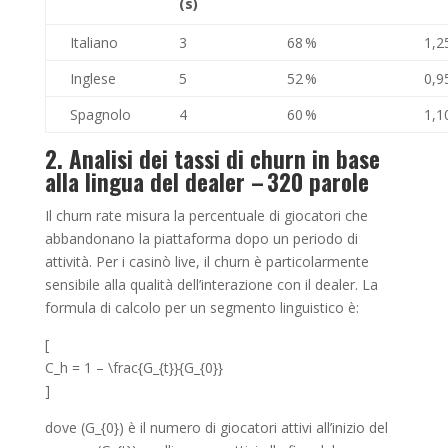
(s)
Italiano
3
68 %
1,2
Inglese
5
52 %
0,9
Spagnolo
4
60 %
1,1
2. Analisi dei tassi di churn in base
alla lingua del dealer – 320 parole
Il churn rate misura la percentuale di giocatori che
abbandonano la piattaforma dopo un periodo di
attività. Per i casinò live, il churn è particolarmente
sensibile alla qualità dell’interazione con il dealer. La
formula di calcolo per un segmento linguistico è:
[
C_h = 1 – \frac{G_{t}}{G_{0}}
]
dove (G_{0}) è il numero di giocatori attivi all’inizio del