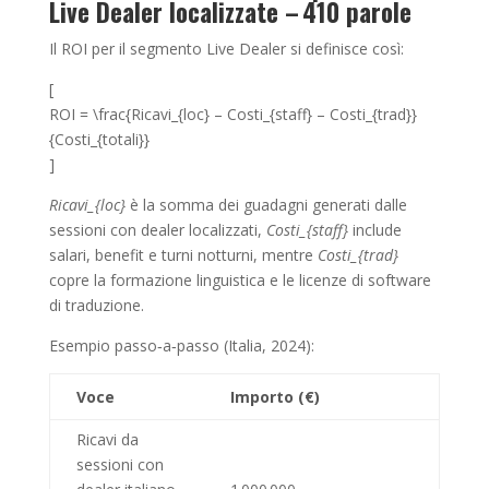
Live Dealer localizzate – 410 parole
Il ROI per il segmento Live Dealer si definisce così:
[
ROI = \frac{Ricavi_{loc} – Costi_{staff} – Costi_{trad}}
{Costi_{totali}}
]
Ricavi_{loc}
è la somma dei guadagni generati dalle
sessioni con dealer localizzati,
Costi_{staff}
include
salari, benefit e turni notturni, mentre
Costi_{trad}
copre la formazione linguistica e le licenze di software
di traduzione.
Esempio passo‑a‑passo (Italia, 2024):
Voce
Importo (€)
Ricavi da
sessioni con