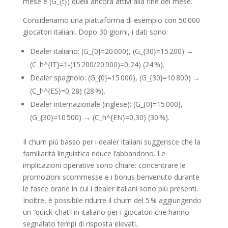
mese e (G_{t}) quelli ancora attivi alla fine del mese.
Consideriamo una piattaforma di esempio con 50 000
giocatori italiani. Dopo 30 giorni, i dati sono:
Dealer italiano: (G_{0}=20 000), (G_{30}=15 200) →
(C_h^{IT}=1-(15 200/20 000)=0,24) (24 %).
Dealer spagnolo: (G_{0}=15 000), (G_{30}=10 800) →
(C_h^{ES}=0,28) (28 %).
Dealer internazionale (inglese): (G_{0}=15 000),
(G_{30}=10 500) → (C_h^{EN}=0,30) (30 %).
Il churn più basso per i dealer italiani suggerisce che la
familiarità linguistica riduce l’abbandono. Le
implicazioni operative sono chiare: concentrare le
promozioni scommesse e i bonus benvenuto durante
le fasce orarie in cui i dealer italiani sono più presenti.
Inoltre, è possibile ridurre il churn del 5 % aggiungendo
un “quick‑chat” in italiano per i giocatori che hanno
segnalato tempi di risposta elevati.