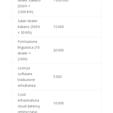
dealer italiano
1 000 000
(500 h ×
2 000 €/h)
Salari dealer
italiano (500 h
15 000
× 30 €/h)
Formazione
linguistica (10
20 000
dealer ×
2 000)
Licenza
software
5 000
traduzione
simultanea
Costi
infrastruttura
10 000
cloud (latency
ottimizzata)