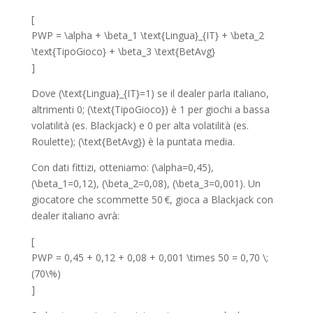
[
PWP = \alpha + \beta_1 \text{Lingua}_{IT} + \beta_2
\text{TipoGioco} + \beta_3 \text{BetAvg}
]
Dove (\text{Lingua}_{IT}=1) se il dealer parla italiano,
altrimenti 0; (\text{TipoGioco}) è 1 per giochi a bassa
volatilità (es. Blackjack) e 0 per alta volatilità (es.
Roulette); (\text{BetAvg}) è la puntata media.
Con dati fittizi, otteniamo: (\alpha=0,45),
(\beta_1=0,12), (\beta_2=0,08), (\beta_3=0,001). Un
giocatore che scommette 50 €, gioca a Blackjack con
dealer italiano avrà:
[
PWP = 0,45 + 0,12 + 0,08 + 0,001 \times 50 = 0,70 \;
(70\%)
]