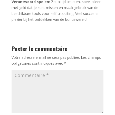
Verantwoord spelen:
Zet altijd limieten, speel alleen
met geld dat je kunt missen en maak gebruik van de
beschikbare tools voor zelf‑uitsluiting. Veel succes en
plezier bij het ontdekken van de bonuswereld!
Poster le commentaire
Votre adresse e-mail ne sera pas publiée.
Les champs
obligatoires sont indiqués avec
*