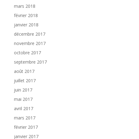
mars 2018
février 2018
janvier 2018
décembre 2017
novembre 2017
octobre 2017
septembre 2017
août 2017
juillet 2017
juin 2017
mai 2017
avril 2017
mars 2017
février 2017
janvier 2017