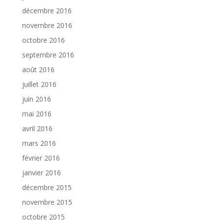
décembre 2016
novembre 2016
octobre 2016
septembre 2016
août 2016
juillet 2016
juin 2016
mai 2016
avril 2016
mars 2016
février 2016
janvier 2016
décembre 2015
novembre 2015
octobre 2015