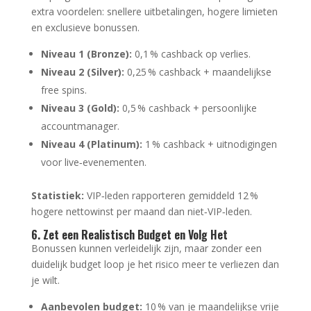
extra voordelen: snellere uitbetalingen, hogere limieten
en exclusieve bonussen.
Niveau 1 (Bronze):
0,1 % cashback op verlies.
Niveau 2 (Silver):
0,25 % cashback + maandelijkse
free spins.
Niveau 3 (Gold):
0,5 % cashback + persoonlijke
accountmanager.
Niveau 4 (Platinum):
1 % cashback + uitnodigingen
voor live‑evenementen.
Statistiek:
VIP‑leden rapporteren gemiddeld 12 %
hogere nettowinst per maand dan niet‑VIP‑leden.
6. Zet een Realistisch Budget en Volg Het
Bonussen kunnen verleidelijk zijn, maar zonder een
duidelijk budget loop je het risico meer te verliezen dan
je wilt.
Aanbevolen budget:
10 % van je maandelijkse vrije