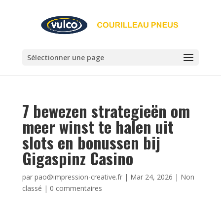
Sélectionner une page
7 bewezen strategieën om
meer winst te halen uit
slots en bonussen bij
Gigaspinz Casino
par
pao@impression-creative.fr
|
Mar 24, 2026
|
Non
classé
|
0 commentaires