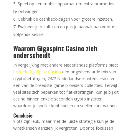
Speel op een mobiel apparaat om extra promoties
te ontvangen.
Gebruik de cashback‑dagen voor grotere inzetten.
Evalueer je resultaten en pas je aanpak aan voor de
volgende sessie.
Waarom Gigaspinz Casino zich
onderscheidt
In vergelijking met andere Nederlandse platforms biedt
bezoek GigaSpinz Casino
een ongeëvenaarde mix van
cryptobetalingen, 24/7 Nederlandse klantenservice en
een van de breedste game providers‑collecties. Terwijl
veel sites zich beperken tot fiat‑stortingen, kun je bij dit
casino binnen enkele seconden crypto inzetten,
waardoor je sneller kunt spelen en sneller kunt winnen.
Conclusie
Slots zijn leuk, maar met de juiste strategie kun je de
winstkansen aanzienlijk vergroten. Door te focussen