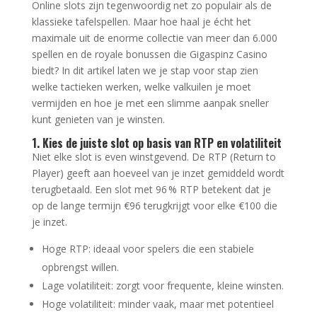
Online slots zijn tegenwoordig net zo populair als de
klassieke tafelspellen. Maar hoe haal je écht het
maximale uit de enorme collectie van meer dan 6.000
spellen en de royale bonussen die Gigaspinz Casino
biedt? In dit artikel laten we je stap voor stap zien
welke tactieken werken, welke valkuilen je moet
vermijden en hoe je met een slimme aanpak sneller
kunt genieten van je winsten.
1. Kies de juiste slot op basis van RTP en volatiliteit
Niet elke slot is even winstgevend. De RTP (Return to
Player) geeft aan hoeveel van je inzet gemiddeld wordt
terugbetaald. Een slot met 96 % RTP betekent dat je
op de lange termijn €96 terugkrijgt voor elke €100 die
je inzet.
Hoge RTP: ideaal voor spelers die een stabiele
opbrengst willen.
Lage volatiliteit: zorgt voor frequente, kleine winsten.
Hoge volatiliteit: minder vaak, maar met potentieel