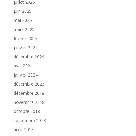
juillet 2025
juin 2025
mai 2025
mars 2025
février 2025
janvier 2025
décembre 2024
avril 2024
janvier 2024
décembre 2023
décembre 2018
novembre 2018
octobre 2018
septembre 2018
août 2018