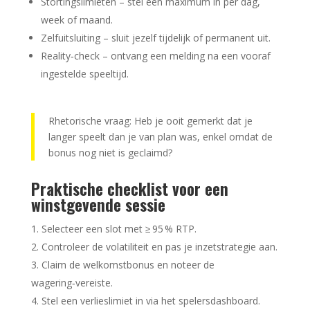
Stortingslimieten – stel een maximum in per dag,
week of maand.
Zelfuitsluiting – sluit jezelf tijdelijk of permanent uit.
Reality‑check – ontvang een melding na een vooraf
ingestelde speeltijd.
Rhetorische vraag: Heb je ooit gemerkt dat je
langer speelt dan je van plan was, enkel omdat de
bonus nog niet is geclaimd?
Praktische checklist voor een
winstgevende sessie
Selecteer een slot met ≥ 95 % RTP.
Controleer de volatiliteit en pas je inzetstrategie aan.
Claim de welkomstbonus en noteer de
wagering‑vereiste.
Stel een verlieslimiet in via het spelersdashboard.