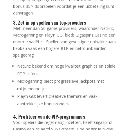
bonus 35 × doorspelen voordat je een uitbetaling kunt
aanvragen.
3. Zet in op spellen van top‑providers
Met meer dan 50 game‑providers, waaronder NetEnt,
Microgaming en Play’n GO, biedt Gigaspinz Casino een
enorme variëteit. Spellen van gevestigde ontwikkelaars
hebben vaak een hogere RTP en betrouwbaarder
spelgedrag.
NetEnt: bekend om hoge kwaliteit graphics en solide
RTP‑cijfers.
Microgaming: biedt progressieve jackpots met
miljoenenpotjes.
Play’n GO: levert creatieve thema’s en vaak
aantrekkelijke bonusrondes.
4. Profiteer van de VIP‑programma’s
Voor spelers die regelmatig inzetten, heeft Gigaspinz
Casino een gelaagd VIP‑systeem. Hoe hoger je niveau,