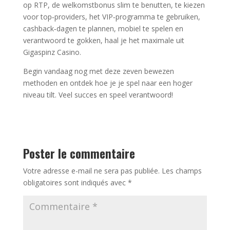
op RTP, de welkomstbonus slim te benutten, te kiezen
voor top‑providers, het VIP‑programma te gebruiken,
cashback‑dagen te plannen, mobiel te spelen en
verantwoord te gokken, haal je het maximale uit
Gigaspinz Casino.
Begin vandaag nog met deze zeven bewezen
methoden en ontdek hoe je je spel naar een hoger
niveau tilt. Veel succes en speel verantwoord!
Poster le commentaire
Votre adresse e-mail ne sera pas publiée.
Les champs
obligatoires sont indiqués avec
*