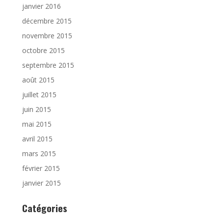
janvier 2016
décembre 2015
novembre 2015
octobre 2015
septembre 2015
août 2015
juillet 2015
juin 2015
mai 2015
avril 2015
mars 2015
février 2015
janvier 2015
Catégories