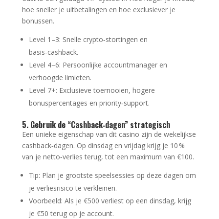
hoe sneller je uitbetalingen en hoe exclusiever je
bonussen.
Level 1–3: Snelle crypto‑stortingen en
basis‑cashback.
Level 4–6: Persoonlijke accountmanager en
verhoogde limieten.
Level 7+: Exclusieve toernooien, hogere
bonuspercentages en priority‑support.
5. Gebruik de “Cashback‑dagen” strategisch
Een unieke eigenschap van dit casino zijn de wekelijkse
cashback‑dagen. Op dinsdag en vrijdag krijg je 10 %
van je netto‑verlies terug, tot een maximum van €100.
Tip: Plan je grootste speelsessies op deze dagen om
je verliesrisico te verkleinen.
Voorbeeld: Als je €500 verliest op een dinsdag, krijg
je €50 terug op je account.