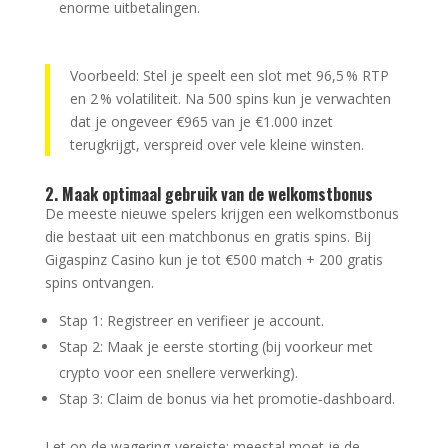
enorme uitbetalingen.
Voorbeeld: Stel je speelt een slot met 96,5 % RTP
en 2 % volatiliteit. Na 500 spins kun je verwachten
dat je ongeveer €965 van je €1.000 inzet
terugkrijgt, verspreid over vele kleine winsten.
2. Maak optimaal gebruik van de welkomstbonus
De meeste nieuwe spelers krijgen een welkomstbonus
die bestaat uit een matchbonus en gratis spins. Bij
Gigaspinz Casino kun je tot €500 match + 200 gratis
spins ontvangen.
Stap 1: Registreer en verifieer je account.
Stap 2: Maak je eerste storting (bij voorkeur met
crypto voor een snellere verwerking).
Stap 3: Claim de bonus via het promotie‑dashboard.
Let op de wagering‑vereiste: meestal moet je de