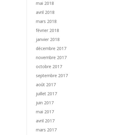
mai 2018
avril 2018
mars 2018
février 2018
janvier 2018
décembre 2017
novembre 2017
octobre 2017
septembre 2017
août 2017
juillet 2017
juin 2017
mai 2017
avril 2017
mars 2017