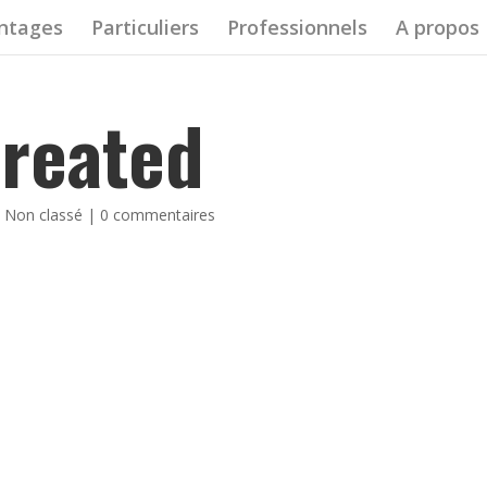
ntages
Particuliers
Professionnels
A propos
Created
|
Non classé
|
0 commentaires