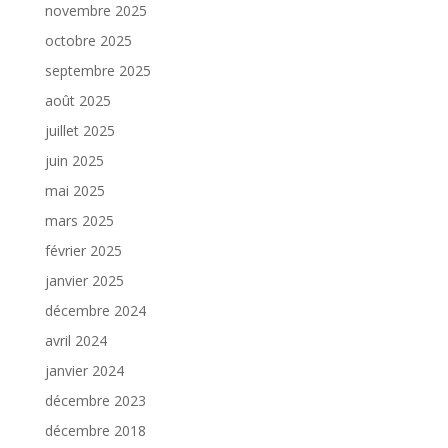
novembre 2025
octobre 2025
septembre 2025
août 2025
juillet 2025
juin 2025
mai 2025
mars 2025
février 2025
janvier 2025
décembre 2024
avril 2024
janvier 2024
décembre 2023
décembre 2018