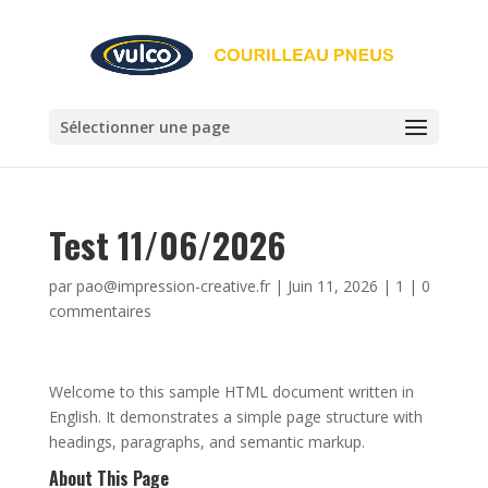
Sélectionner une page
Test 11/06/2026
par
pao@impression-creative.fr
|
Juin 11, 2026
|
1
|
0
commentaires
Welcome to this sample HTML document written in
English. It demonstrates a simple page structure with
headings, paragraphs, and semantic markup.
About This Page