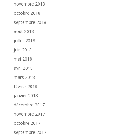
novembre 2018
octobre 2018
septembre 2018
août 2018
juillet 2018
juin 2018
mai 2018
avril 2018
mars 2018
février 2018
janvier 2018
décembre 2017
novembre 2017
octobre 2017
septembre 2017