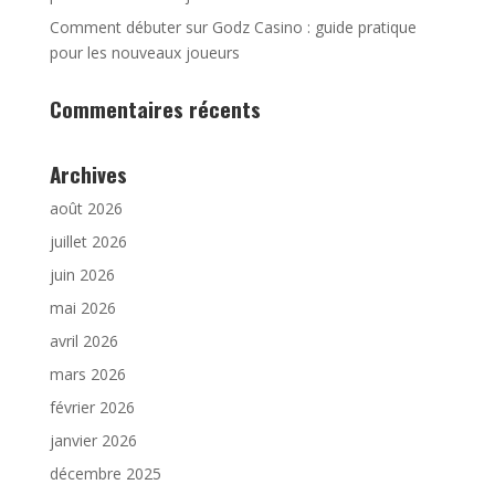
Comment débuter sur Godz Casino : guide pratique
pour les nouveaux joueurs
Commentaires récents
Archives
août 2026
juillet 2026
juin 2026
mai 2026
avril 2026
mars 2026
février 2026
janvier 2026
décembre 2025