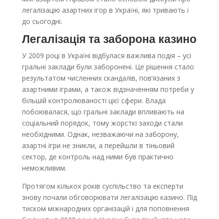
легалізацію азартних ігор в Україні, які тривають і
до сьогодні.
Легалізація та заборона казино
У 2009 році в Україні відбулася важлива подія – усі
гральні заклади були заборонені. Це рішення стало
результатом численних скандалів, пов’язаних з
азартними іграми, а також відзначенням потреби у
більшій контролюваності цієї сфери. Влада
побоювалася, що гральні заклади впливають на
соціальний порядок, тому жорсткі заходи стали
необхідними. Однак, незважаючи на заборону,
азартні ігри не зникли, а перейшли в тіньовий
сектор, де контроль над ними був практично
неможливим.
Протягом кількох років суспільство та експерти
знову почали обговорювати легалізацію казино. Під
тиском міжнародних організацій і для поповнення