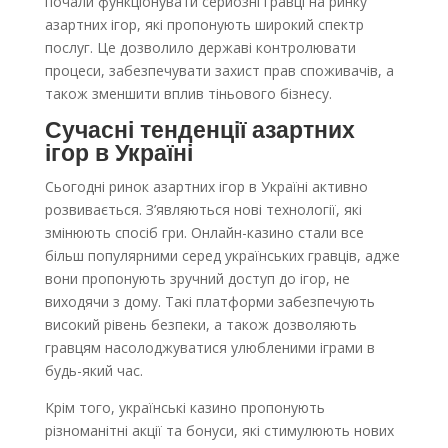
почали функціонувати серйозні гравці на ринку
азартних ігор, які пропонують широкий спектр
послуг. Це дозволило державі контролювати
процеси, забезпечувати захист прав споживачів, а
також зменшити вплив тіньового бізнесу.
Сучасні тенденції азартних
ігор в Україні
Сьогодні ринок азартних ігор в Україні активно
розвивається. З’являються нові технології, які
змінюють спосіб гри. Онлайн-казино стали все
більш популярними серед українських гравців, адже
вони пропонують зручний доступ до ігор, не
виходячи з дому. Такі платформи забезпечують
високий рівень безпеки, а також дозволяють
гравцям насолоджуватися улюбленими іграми в
будь-який час.
Крім того, українські казино пропонують
різноманітні акції та бонуси, які стимулюють нових