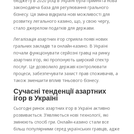
бюджету в 2020 році в Україні була прийнята нова
законодавча база для регулювання грального
бізнесу. Ця зміна відкрила нові можливості для
розвитку легального казино, що, у свою чергу,
стало джерелом податків для держави.
Легалізація азартних ігор сприяла появі нових
гральних закладів та онлайн-казино. В Україні
почали функціонувати серйозні гравці на ринку
азартних ігор, які пропонують широкий спектр
послуг. Це дозволило державі контролювати
процеси, забезпечувати захист прав споживачів, а
також зменшити вплив тіньового бізнесу.
Сучасні тенденції азартних
ігор в Україні
Сьогодні ринок азартних ігор в Україні активно
розвивається. З’являються нові технології, які
змінюють спосіб гри. Онлайн-казино стали все
більш популярними серед українських гравців, адже