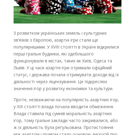
З розвитком українських земель і культурних
зв’язків з Європою, азартні ігри стали ще
популярнішими. У XVIII столітті в Україні відкрилися
перші гральні будинки, які здебільшого
функціонували в містах, таких як Київ, Одеса та
Львів. У ці часи азартні ігри отримали офіційний
статус, і держава почала отримувати доходи від їх
діяльності через ліцензування. Це підкреслює
значення ігор у розвитку економіки та культури.
Проте, незважаючи на популярність азартних ігор,
у XIX столітті влада почала вводити обмеження.
Влада ставила під сумнів моральність азартних
ігор, тому гральні заклади часто закривалися, або
ж їх діяльність була регульована. Протистояння
між азартом і правом стало основою дискусій про