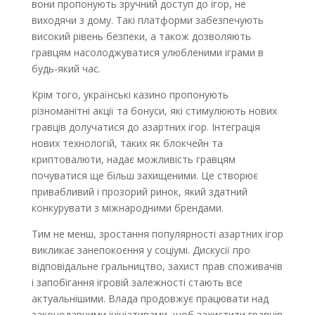
вони пропонують зручний доступ до ігор, не
виходячи з дому. Такі платформи забезпечують
високий рівень безпеки, а також дозволяють
гравцям насолоджуватися улюбленими іграми в
будь-який час.
Крім того, українські казино пропонують
різноманітні акції та бонуси, які стимулюють нових
гравців долучатися до азартних ігор. Інтеграція
нових технологій, таких як блокчейн та
криптовалюти, надає можливість гравцям
почуватися ще більш захищеними. Це створює
привабливий і прозорий ринок, який здатний
конкурувати з міжнародними брендами.
Тим не менш, зростання популярності азартних ігор
викликає занепокоєння у соціумі. Дискусії про
відповідальне гральництво, захист прав споживачів
і запобігання ігровій залежності стають все
актуальнішими. Влада продовжує працювати над
законодавчими ініціативами, щоб захистити гравців