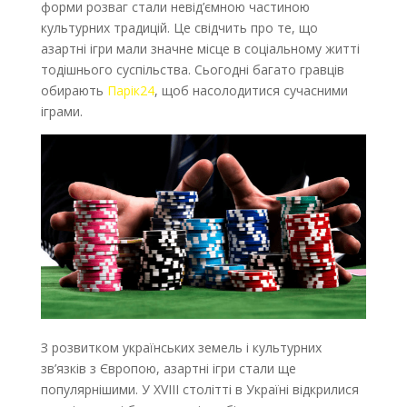
форми розваг стали невід’ємною частиною
культурних традицій. Це свідчить про те, що
азартні ігри мали значне місце в соціальному житті
тодішнього суспільства. Сьогодні багато гравців
обирають
Парік24
, щоб насолодитися сучасними
іграми.
З розвитком українських земель і культурних
зв’язків з Європою, азартні ігри стали ще
популярнішими. У XVIII столітті в Україні відкрилися