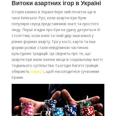
Витоки азартних ігор в Україні
Історія казино в Україні бере свій початок ще в
часи Київської Русі, коли азартні ігри були
популярні серед представників знаті та простого
люду. Перші згадки про ігри на удачу датуються XI
століттям, коли князі та їхній двір змагалися у
різних формах азарту. Гра у кості, карти та інші
форми розваг стали невід’ємною частиною
культурних традицій. Це свідчить про те, що
азартні ігри мали значне місце в соціальному житті
тодішнього суспільства. Сьогодні багато гравців
обирають
Парік24
, щоб насолодитися сучасними
іграми.