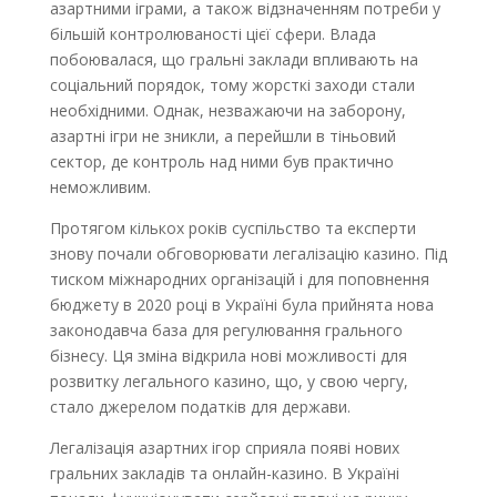
азартними іграми, а також відзначенням потреби у
більшій контролюваності цієї сфери. Влада
побоювалася, що гральні заклади впливають на
соціальний порядок, тому жорсткі заходи стали
необхідними. Однак, незважаючи на заборону,
азартні ігри не зникли, а перейшли в тіньовий
сектор, де контроль над ними був практично
неможливим.
Протягом кількох років суспільство та експерти
знову почали обговорювати легалізацію казино. Під
тиском міжнародних організацій і для поповнення
бюджету в 2020 році в Україні була прийнята нова
законодавча база для регулювання грального
бізнесу. Ця зміна відкрила нові можливості для
розвитку легального казино, що, у свою чергу,
стало джерелом податків для держави.
Легалізація азартних ігор сприяла появі нових
гральних закладів та онлайн-казино. В Україні