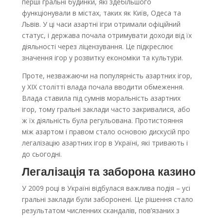
перші гральні будинки, які здебільшого
функціонували в містах, таких як Київ, Одеса та
Львів. У ці часи азартні ігри отримали офіційний
статус, і держава почала отримувати доходи від їх
діяльності через ліцензування. Це підкреслює
значення ігор у розвитку економіки та культури.
Проте, незважаючи на популярність азартних ігор,
у XIX столітті влада почала вводити обмеження.
Влада ставила під сумнів моральність азартних
ігор, тому гральні заклади часто закривалися, або
ж їх діяльність була регульована. Протистояння
між азартом і правом стало основою дискусій про
легалізацію азартних ігор в Україні, які тривають і
до сьогодні.
Легалізація та заборона казино
У 2009 році в Україні відбулася важлива подія – усі
гральні заклади були заборонені. Це рішення стало
результатом численних скандалів, пов’язаних з