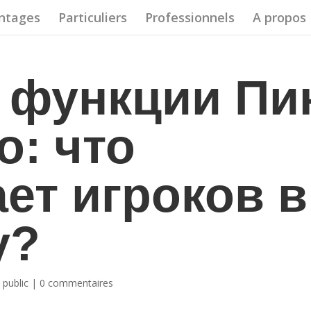
ntages
Particuliers
Professionnels
A propos
 функции Пи
о: что
ет игроков в
у?
|
public
|
0 commentaires