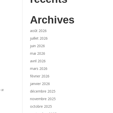
Archives
août 2026
juillet 2026
juin 2026
mai 2026
avril 2026
mars 2026
février 2026
janvier 2026
 и
décembre 2025
novembre 2025
octobre 2025