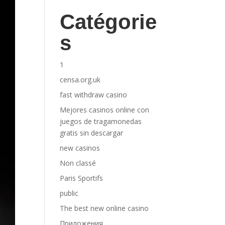
Catégorie
s
1
censa.org.uk
fast withdraw casino
Mejores casinos online con
juegos de tragamonedas
gratis sin descargar
new casinos
Non classé
Paris Sportifs
public
The best new online casino
Приложения