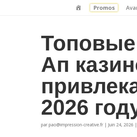
A
Promos
Ava
c
c
u
e
i
l
Топовые
Ап казин
привлека
2026 год
par
pao@impression-creative.fr
|
Juin 24, 2026