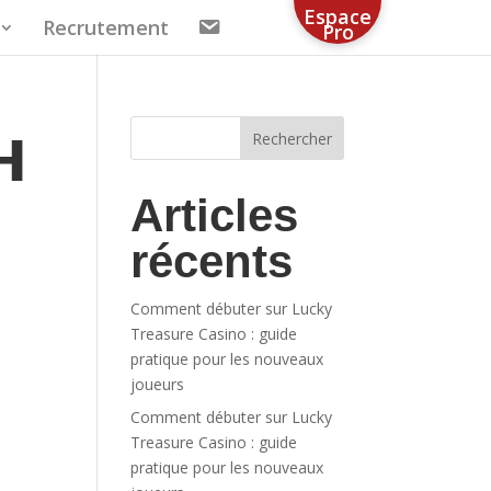
Espace
C
Recrutement
Pro
o
n
t
a
c
t
н
Articles
récents
Comment débuter sur Lucky
Treasure Casino : guide
pratique pour les nouveaux
joueurs
Comment débuter sur Lucky
Treasure Casino : guide
pratique pour les nouveaux