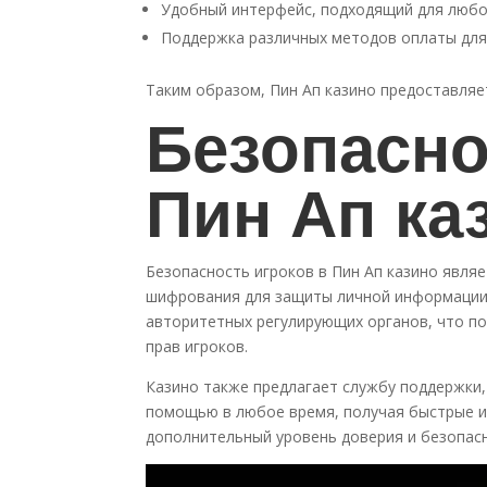
Удобный интерфейс, подходящий для любо
Поддержка различных методов оплаты для
Таким образом, Пин Ап казино предоставляе
Безопасно
Пин Ап ка
Безопасность игроков в Пин Ап казино явля
шифрования для защиты личной информации 
авторитетных регулирующих органов, что по
прав игроков.
Казино также предлагает службу поддержки,
помощью в любое время, получая быстрые и
дополнительный уровень доверия и безопасн