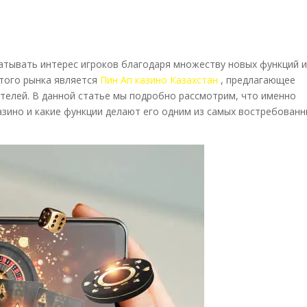
атывать интерес игроков благодаря множеству новых функций 
этого рынка является
Пин Ап казино Казахстан
, предлагающее
телей. В данной статье мы подробно рассмотрим, что именно
азино и какие функции делают его одним из самых востребованн